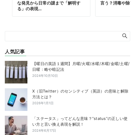
な発見から日常の謎まで「解明す
言う？消毒や除菌
る」の表現…
人気記事
【曜日の英語１週間】月曜/火曜/水曜/木曜/金曜/土曜/
日曜：略や暗記法
2024年10月10日
X（旧Twitter）のセンシティブ（英語）の意味と解除
方法とは？
2026年1月1日
「ステータス」ってどんな意味？”status”の正しい使
い方と言い換え表現を解説！
2024年6月17日