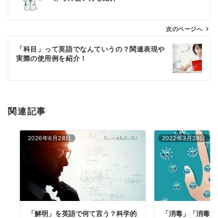
ナ
ビ
ゲ
次のページへ
ー
「科目」って英語でなんていうの？関連表現や
シ
実際の使用例を紹介！
ョ
ン
関連記事
2026年6月28日
2022年3月28日
「解明」を英語で何て言う？科学的
「消毒」「消毒液