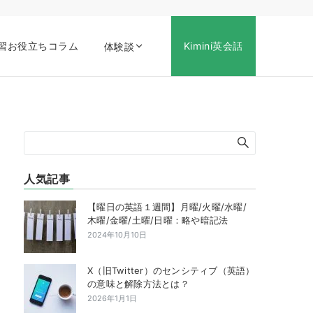
習お役立ちコラム
Kimini英会話
体験談
人気記事
【曜日の英語１週間】月曜/火曜/水曜/
木曜/金曜/土曜/日曜：略や暗記法
2024年10月10日
X（旧Twitter）のセンシティブ（英語）
の意味と解除方法とは？
2026年1月1日