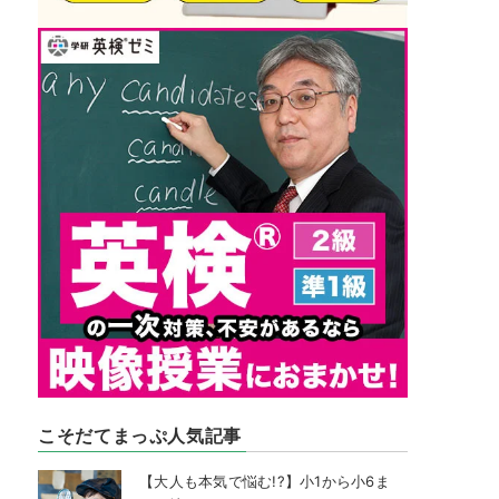
こそだてまっぷ人気記事
【大人も本気で悩む!?】小1から小6ま