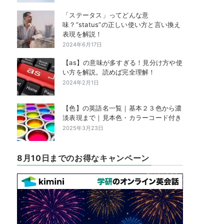
「ステータス」ってどんな意
味？”status”の正しい使い方と言い換え
表現を解説！
2024年6月17日
【as】の意味が多すぎる！見分け方や使
い方を解説。読めば完全理解！
2024年2月1日
【色】の英語名一覧｜基本２３色から濃
淡表現まで｜見本色・カラーコード付き
2025年3月23日
8月10日までのお得なキャンペーン