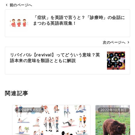
前のページへ
投
「症状」を英語で言うと？「診療時」の会話に
稿
まつわる英語表現集！
ナ
ビ
ゲ
次のページへ
ー
リバイバル【revival】ってどういう意味？英
シ
語本来の意味を類語とともに解説
ョ
ン
関連記事
2024年5月5日
2022年10月8日