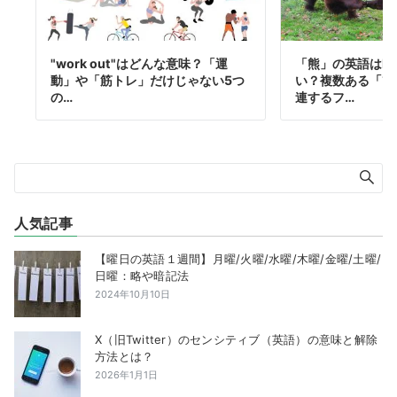
"work out"はどんな意味？「運
「熊」の英語はbe
動」や「筋トレ」だけじゃない5つ
い？複数ある「熊
の…
連するフ…
人気記事
【曜日の英語１週間】月曜/火曜/水曜/木曜/金曜/土曜/
日曜：略や暗記法
2024年10月10日
X（旧Twitter）のセンシティブ（英語）の意味と解除
方法とは？
2026年1月1日