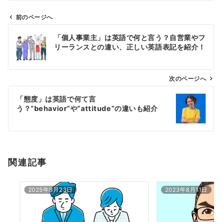
前のページへ
投
「個人事業主」は英語で何と言う？自営業やフ
稿
リーランスとの違い、正しい英語表記を紹介！
ナ
ビ
ゲ
次のページへ
ー
「態度」は英語で何て言
シ
う？”behavior”や”attitude”の違いも紹介
ョ
ン
関連記事
2025年8月23日
2023年8月11日