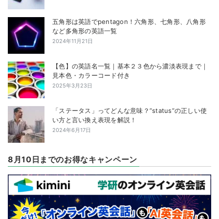
五角形は英語でpentagon！六角形、七角形、八角形
など多角形の英語一覧
2024年11月21日
【色】の英語名一覧｜基本２３色から濃淡表現まで｜
見本色・カラーコード付き
2025年3月23日
「ステータス」ってどんな意味？”status”の正しい使
い方と言い換え表現を解説！
2024年6月17日
8月10日までのお得なキャンペーン