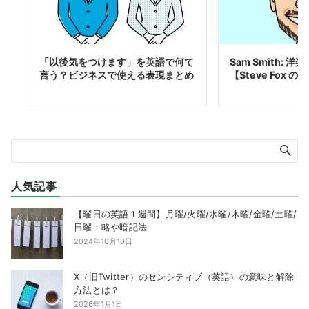
「以後気をつけます」を英語で何て
Sam Smith: 
言う？ビジネスで使える表現まとめ
【Steve Fox 
人気記事
【曜日の英語１週間】月曜/火曜/水曜/木曜/金曜/土曜/
日曜：略や暗記法
2024年10月10日
X（旧Twitter）のセンシティブ（英語）の意味と解除
方法とは？
2026年1月1日