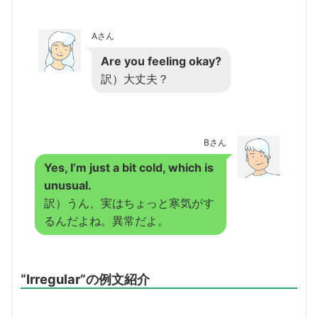
Aさん
Are you feeling okay?
訳）大丈夫？
Bさん
Yes, I’m just a bit cold, which is
unusual.
訳）うん、実はちょっと寒気がす
るんだよね。異常だよ。
“Irregular”の例文紹介