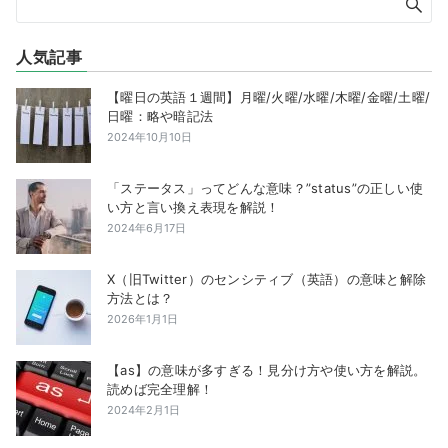
人気記事
【曜日の英語１週間】月曜/火曜/水曜/木曜/金曜/土曜/
日曜：略や暗記法
2024年10月10日
「ステータス」ってどんな意味？”status”の正しい使
い方と言い換え表現を解説！
2024年6月17日
X（旧Twitter）のセンシティブ（英語）の意味と解除
方法とは？
2026年1月1日
【as】の意味が多すぎる！見分け方や使い方を解説。
読めば完全理解！
2024年2月1日