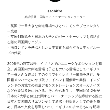
sachifre
英語学習・国際コミュニケーションライター
・英国で一番大きな剣道道場のひとつにてクラブセクレタリ
ー業務
・英国剣道協会と日本の大学とのパートナーシップを締結す
る際の両国間リエゾン
・南ロンドンを基点とした日本文化を紹介する日本人グルー
プの代表
2006年の渡英以来、イギリスでのユニークなポジションを確
立。英国国内の剣道道場（子どものいる道場としてイギリス
で一番大きな道場）でのクラブセクレタリー業務を遂行。多
国籍メンバーとのやり取り、イベント開催時の業務、イング
ランドのお城での剣道デモンストレーションのオーガナイズ
など作業は多岐にわたる。そこから派生し、英国剣道協会が
日本の2大学と剣道に関するパートナーシップを締結する際に
日本と英国間のリエゾンそして通訳・翻訳者としての役を務
め、日本の文化を尊重しつつ、イギリスの求めるものを明確