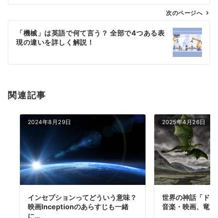
ビ
ゲ
次のページへ
ー
「機械」は英語で何て言う？ 全部で4つある表
シ
現の違いを詳しく解説！
ョ
ン
関連記事
2024年8月29日
2025年4月26日
インセプションってどういう意味？
世界の神話「ドラ
映画Inceptionのあらすじも一緒
音楽・映画、竜と
に…