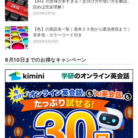
【as】の意味が多すぎる！見分け方や使い方を解説。
読めば完全理解！
2024年2月1日
【色】の英語名一覧｜基本２３色から濃淡表現まで｜
見本色・カラーコード付き
2025年3月23日
8月10日までのお得なキャンペーン