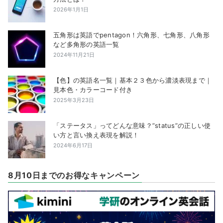
2026年1月1日
五角形は英語でpentagon！六角形、七角形、八角形
など多角形の英語一覧
2024年11月21日
【色】の英語名一覧｜基本２３色から濃淡表現まで｜
見本色・カラーコード付き
2025年3月23日
「ステータス」ってどんな意味？”status”の正しい使
い方と言い換え表現を解説！
2024年6月17日
8月10日までのお得なキャンペーン