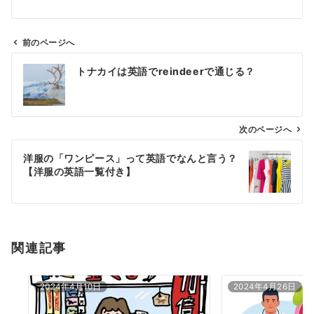
前のページへ
投
トナカイは英語でreindeerで通じる？
稿
ナ
ビ
ゲ
次のページへ
ー
洋服の「ワンピース」って英語でなんと言う？
シ
【洋服の英語一覧付き】
ョ
ン
関連記事
2024年4月10日
2024年4月26日