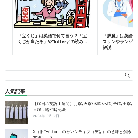
「宝くじ」は英語で何て言う？「宝
「膵臓」は英語で
くじが当たる」や"lottery"の読み…
スリンやランゲル
解説
人気記事
【曜日の英語１週間】月曜/火曜/水曜/木曜/金曜/土曜/
日曜：略や暗記法
2024年10月10日
X（旧Twitter）のセンシティブ（英語）の意味と解除
方法とは？