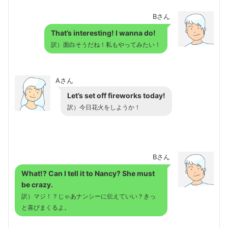
Bさん
That’s interesting! I wanna do!
訳）面白そうだね！私もやってみたい！
Aさん
Let’s set off fireworks today!
訳）今日花火をしようか！
Bさん
What!? Can I tell it to Nancy? She must
be crazy.
訳）マジ！？じゃあナンシーに伝えていい？きっ
と喜びまくるよ。