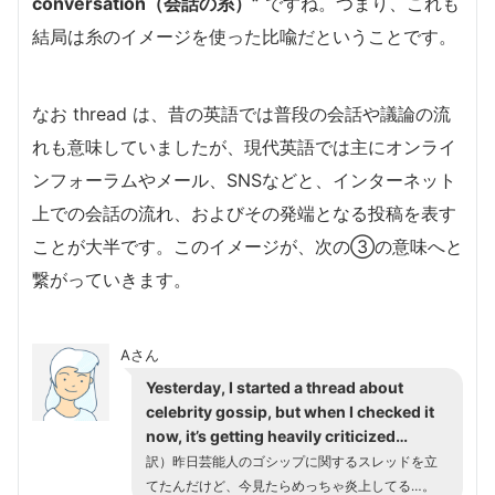
conversation（会話の糸）”
ですね。つまり、これも
結局は糸のイメージを使った比喩だということです。
なお thread は、昔の英語では普段の会話や議論の流
れも意味していましたが、現代英語では主にオンライ
ンフォーラムやメール、SNSなどと、インターネット
上での会話の流れ、およびその発端となる投稿を表す
ことが大半です。このイメージが、次の③の意味へと
繋がっていきます。
Aさん
Yesterday, I started a thread about
celebrity gossip, but when I checked it
now, it’s getting heavily criticized…
訳）昨日芸能人のゴシップに関するスレッドを立
てたんだけど、今見たらめっちゃ炎上してる…。