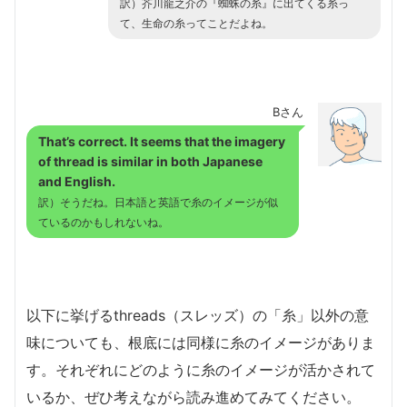
訳）芥川龍之介の『蜘蛛の糸』に出てくる糸っ
て、生命の糸ってことだよね。
Bさん
That’s correct. It seems that the imagery
of thread is similar in both Japanese
and English.
訳）そうだね。日本語と英語で糸のイメージが似
ているのかもしれないね。
以下に挙げるthreads（スレッズ）の「糸」以外の意
味についても、根底には同様に糸のイメージがありま
す。それぞれにどのように糸のイメージが活かされて
いるか、ぜひ考えながら読み進めてみてください。