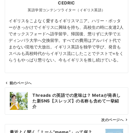
CEDRIC
英語学習コンテンツライター（イギリス英語）
イギリスをこよなく愛するイギリスマニア。ハリー・ポッタ
ーがきっかけでイギリスに興味を持ち、高校生の時に友達2人
でオックスフォードへ語学留学。帰国後、懲りずに大学でエ
ディンバラ大学へ交換留学。すべての費用はアルバイト代で
まかない現地で大放出。イギリス英語を独学で学び、発音も
スペルも高校時代からイギリス流にしたことでテストで×をく
らうもやっぱり懲りない。今もイギリスを推し続けている。
前のページへ
投
Threads の英語での意味は？ Metaが発表し
稿
た新SNS【スレッズ】の名称も含めて一挙紹
ナ
介
ビ
ゲ
次のページへ
ー
最近よく聞く「ミーム”meme”」って何？