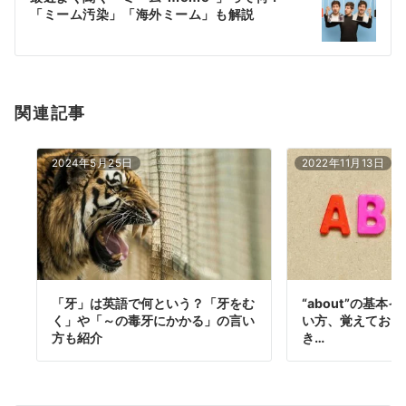
シ
「ミーム汚染」「海外ミーム」も解説
ョ
ン
関連記事
2024年5月25日
2022年11月13日
「牙」は英語で何という？「牙をむ
“about”の基
く」や「～の毒牙にかかる」の言い
い方、覚えておき
方も紹介
き…