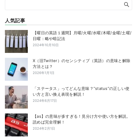
人気記事
【曜日の英語１週間】月曜/火曜/水曜/木曜/金曜/土曜/
日曜：略や暗記法
2024年10月10日
X（旧Twitter）のセンシティブ（英語）の意味と解除
方法とは？
2026年1月1日
「ステータス」ってどんな意味？”status”の正しい使
い方と言い換え表現を解説！
2024年6月17日
【as】の意味が多すぎる！見分け方や使い方を解説。
読めば完全理解！
2024年2月1日