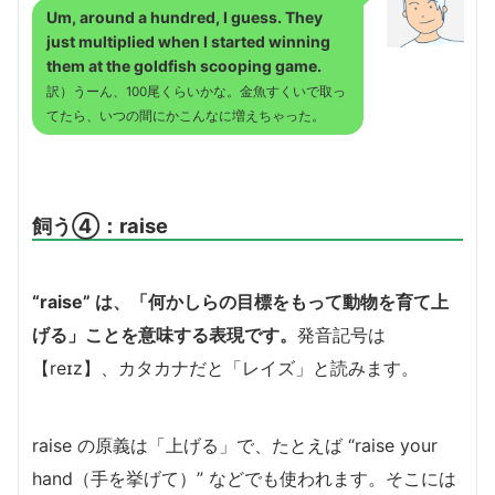
Um, around a hundred, I guess. They
just multiplied when I started winning
them at the goldfish scooping game.
訳）うーん、100尾くらいかな。金魚すくいで取っ
てたら、いつの間にかこんなに増えちゃった。
飼う④：raise
“raise” は、「何かしらの目標をもって動物を育て上
げる」ことを意味する表現です。
発音記号は
【reɪz】、カタカナだと「レイズ」と読みます。
raise の原義は「上げる」で、たとえば “raise your
hand（手を挙げて）” などでも使われます。そこには