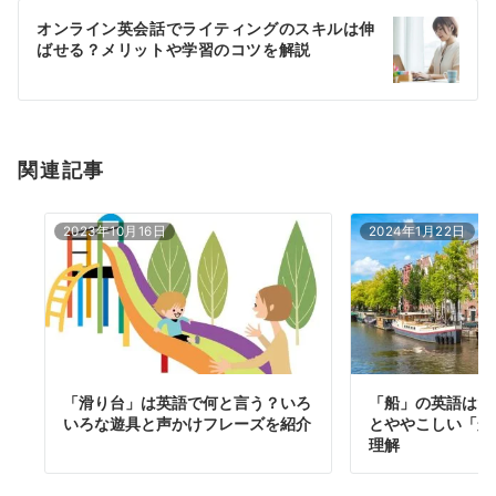
ー
オンライン英会話でライティングのスキルは伸
シ
ばせる？メリットや学習のコツを解説
ョ
ン
関連記事
2023年10月16日
2024年1月22日
「滑り台」は英語で何と言う？いろ
「船」の英語はた
いろな遊具と声かけフレーズを紹介
とややこしい「船
理解