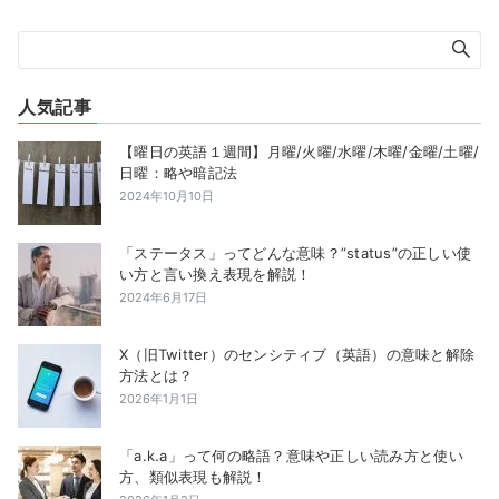
人気記事
【曜日の英語１週間】月曜/火曜/水曜/木曜/金曜/土曜/
日曜：略や暗記法
2024年10月10日
「ステータス」ってどんな意味？”status”の正しい使
い方と言い換え表現を解説！
2024年6月17日
X（旧Twitter）のセンシティブ（英語）の意味と解除
方法とは？
2026年1月1日
「a.k.a」って何の略語？意味や正しい読み方と使い
方、類似表現も解説！