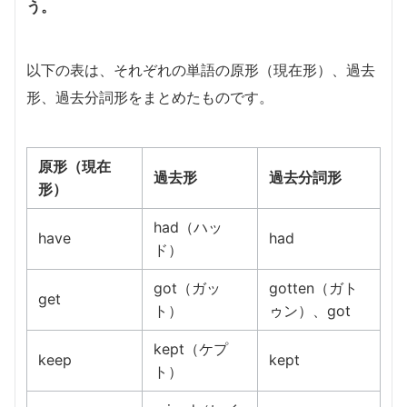
う。
以下の表は、それぞれの単語の原形（現在形）、過去
形、過去分詞形をまとめたものです。
原形（現在
過去形
過去分詞形
形）
had（ハッ
have
had
ド）
got（ガッ
gotten（ガト
get
ト）
ゥン）、got
kept（ケプ
keep
kept
ト）