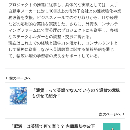
プロジェクトの推進に従事し、具体的な実績としては、大手
自動車メーカーに対し100以上の海外子会社との連携強化や業
務改善を支援。ビジネスメールでのやり取りから、ITや経理
などの応用的な英語を実践した。さらに、外資系コンサルテ
ィングファームにて官公庁のプロジェクトにも従事し、多様
なステークホルダーとの調整・交渉に携わる。
現在はこれまでの経験と語学力を活かし、コンサルタントと
して業務に従事しながら英語教育に関する情報発信を通じ
て、幅広い層の学習者の成長をサポートしている。
前のページへ
投
「通貨」って英語でなんていうの？通貨の意味
稿
も併せて紹介！
ナ
ビ
ゲ
次のページへ
ー
「肥満」は英語で何て言う？ 内臓脂肪や皮下
シ