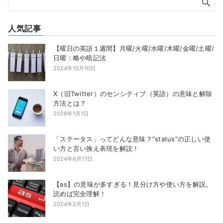
人気記事
【曜日の英語１週間】月曜/火曜/水曜/木曜/金曜/土曜/
日曜：略や暗記法
2024年10月10日
X（旧Twitter）のセンシティブ（英語）の意味と解除
方法とは？
2026年1月1日
「ステータス」ってどんな意味？”status”の正しい使
い方と言い換え表現を解説！
2024年6月17日
【as】の意味が多すぎる！見分け方や使い方を解説。
読めば完全理解！
2024年2月1日