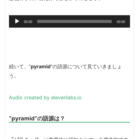
音
00:00
00:00
声
プ
レ
ー
ヤ
ー
続いて、”
pyramid
“の語源について見ていきましょ
う。
Audio created by elevenlabs.io
“pyramid”の語源は？