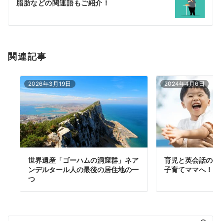
脂肪などの関連語もご紹介！
ョ
ン
関連記事
2026年3月19日
2024年4月6日
世界遺産「ゴーハムの洞窟群」ネア
育児と英会話の両
ンデルタール人の最後の居住地の一
子育てママへ！そ
つ