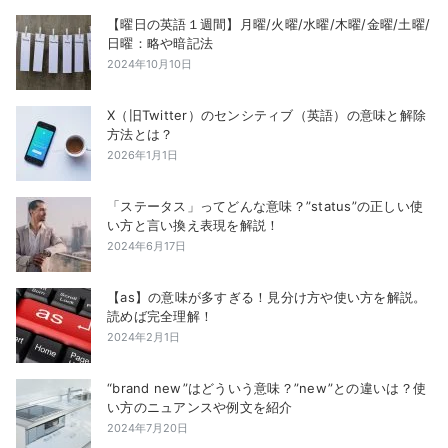
【曜日の英語１週間】月曜/火曜/水曜/木曜/金曜/土曜/
日曜：略や暗記法
2024年10月10日
X（旧Twitter）のセンシティブ（英語）の意味と解除
方法とは？
2026年1月1日
「ステータス」ってどんな意味？”status”の正しい使
い方と言い換え表現を解説！
2024年6月17日
【as】の意味が多すぎる！見分け方や使い方を解説。
読めば完全理解！
2024年2月1日
“brand new”はどういう意味？”new”との違いは？使
い方のニュアンスや例文を紹介
2024年7月20日