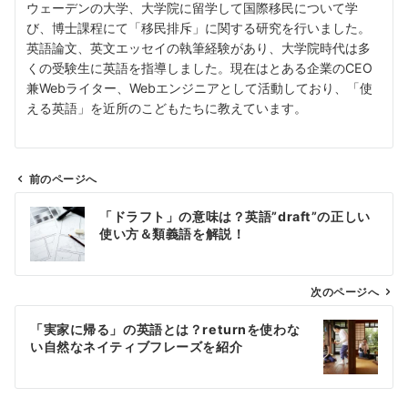
ウェーデンの大学、大学院に留学して国際移民について学
び、博士課程にて「移民排斥」に関する研究を行いました。
英語論文、英文エッセイの執筆経験があり、大学院時代は多
くの受験生に英語を指導しました。現在はとある企業のCEO
兼Webライター、Webエンジニアとして活動しており、「使
える英語」を近所のこどもたちに教えています。
前のページへ
投
「ドラフト」の意味は？英語”draft”の正しい
稿
使い方＆類義語を解説！
ナ
ビ
ゲ
次のページへ
ー
「実家に帰る」の英語とは？returnを使わな
シ
い自然なネイティブフレーズを紹介
ョ
ン