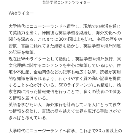
英語学習コンテンツライター
Webライター
大学時代にニュージーランドへ留学し、現地での生活を通じ
て英語力を磨く。帰国後も英語学習を継続し、海外文化への
関心を深める。これまでに30カ国以上を訪れ、各国の歴史や
習慣、言語に触れてきた経験を活かし、英語学習や海外関連
の記事を執筆。
現在はWebライターとして活動し、英語学習や海外旅行、異
文化理解に関するコンテンツを中心に執筆しているほか、住
宅や不動産、金融関係などの記事も幅広く執筆。読者が実用
的な知識を得られるよう、わかりやすく質の高い記事を提供
することを心がけている。SEOライティングにも精通し、検
索意図に沿った情報発信を行うことで、多くの読者に価値あ
る情報を届けている。
英語を学びたい人、海外旅行を計画している人にとって役立
つ情報を発信し、言語の壁を越えて世界を広げる手助けがで
きればと考えている。
大学時代にニュージーランドへ留学。これまで30カ国以上の