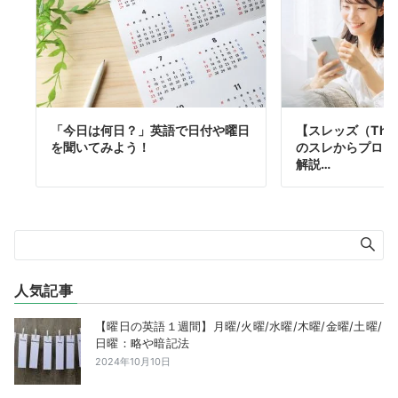
「今日は何日？」英語で日付や曜日
【スレッズ（Thr
を聞いてみよう！
のスレからプログ
解説…
人気記事
【曜日の英語１週間】月曜/火曜/水曜/木曜/金曜/土曜/
日曜：略や暗記法
2024年10月10日