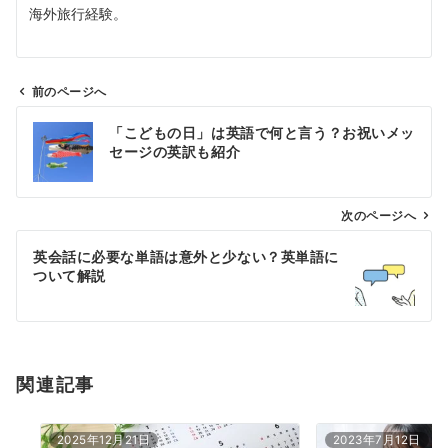
海外旅行経験。
前のページへ
投
「こどもの日」は英語で何と言う？お祝いメッ
稿
セージの英訳も紹介
ナ
ビ
ゲ
次のページへ
ー
英会話に必要な単語は意外と少ない？英単語に
シ
ついて解説
ョ
ン
関連記事
2025年12月21日
2023年7月12日