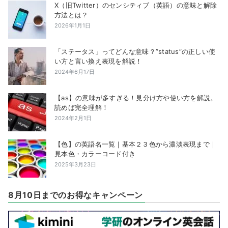
X（旧Twitter）のセンシティブ（英語）の意味と解除
方法とは？
2026年1月1日
「ステータス」ってどんな意味？”status”の正しい使
い方と言い換え表現を解説！
2024年6月17日
【as】の意味が多すぎる！見分け方や使い方を解説。
読めば完全理解！
2024年2月1日
【色】の英語名一覧｜基本２３色から濃淡表現まで｜
見本色・カラーコード付き
2025年3月23日
8月10日までのお得なキャンペーン