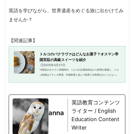
英語を学びながら、世界遺産をめぐる旅に出かけてみ
ませんか？
【関連記事】
トルコのバクラヴァはどんなお菓子？オスマン帝
国宮廷の高級スイーツを紹介
🕒️2025年4月27日
14世紀のオスマン帝国時代、トルコの位置的利点から料理が発展し、トル
コ料理はフランス料理、中国料理と並んで世界三大料理のひとつになった
ことは有名です。そんなトルコには美味しいお菓子もたくさんあります。
そのなかでターキッシュデライ...
英語教育コンテンツ
ライター / English
anna
Education Content
Writer