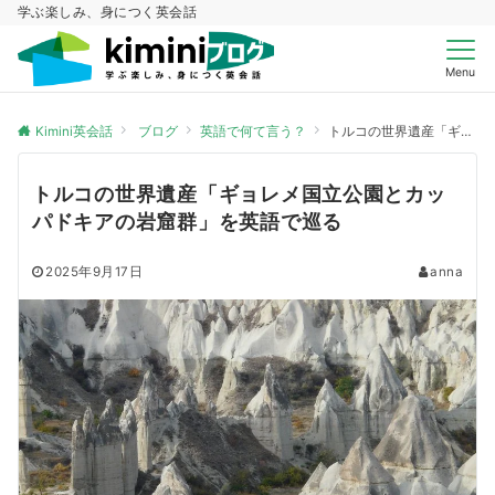
学ぶ楽しみ、身につく英会話
Menu
Kimini英会話
ブログ
英語で何て言う？
トルコの世界遺産「ギョレメ国立公園とカッパドキアの岩窟群」を英語で巡る
トルコの世界遺産「ギョレメ国立公園とカッ
パドキアの岩窟群」を英語で巡る
2025年9月17日
anna