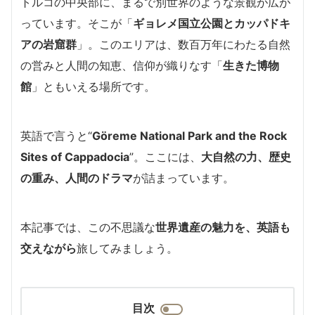
トルコの中央部に、まるで別世界のような景観が広が
っています。そこが「
ギョレメ国立公園とカッパドキ
アの岩窟群
」。このエリアは、数百万年にわたる自然
の営みと人間の知恵、信仰が織りなす「
生きた博物
館
」ともいえる場所です。
英語で言うと“
Göreme National Park and the Rock
Sites of Cappadocia
”。ここには、
大自然の力、歴史
の重み、人間のドラマ
が詰まっています。
本記事では、この不思議な
世界遺産の魅力を、英語も
交えながら
旅してみましょう。
目次