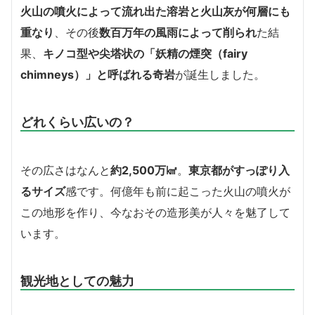
火山の噴火によって流れ出た溶岩と火山灰が何層にも
重なり
、その後
数百万年の風雨によって削られ
た結
果、
キノコ型や尖塔状の「妖精の煙突（fairy
chimneys）」と呼ばれる奇岩
が誕生しました。
どれくらい広いの？
その広さはなんと
約2,500万㎢
。
東京都がすっぽり入
るサイズ
感です。何億年も前に起こった火山の噴火が
この地形を作り、今なおその造形美が人々を魅了して
います。
観光地としての魅力