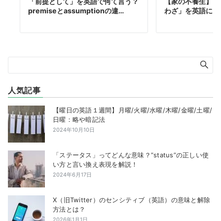
「前提として」を英語で何て言う？
【家の不養生】「
premiseとassumptionの違…
わざ」を英語に！
人気記事
【曜日の英語１週間】月曜/火曜/水曜/木曜/金曜/土曜/
日曜：略や暗記法
2024年10月10日
「ステータス」ってどんな意味？”status”の正しい使
い方と言い換え表現を解説！
2024年6月17日
X（旧Twitter）のセンシティブ（英語）の意味と解除
方法とは？
2026年1月1日