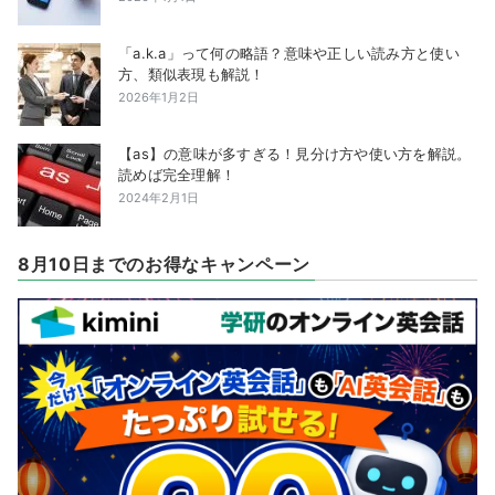
「a.k.a」って何の略語？意味や正しい読み方と使い
方、類似表現も解説！
2026年1月2日
【as】の意味が多すぎる！見分け方や使い方を解説。
読めば完全理解！
2024年2月1日
8月10日までのお得なキャンペーン