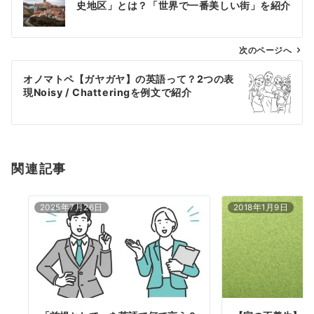
史地区」とは？「世界で一番美しい街」を紹介
ナ
ビ
ゲ
次のページへ
ー
オノマトペ【ガヤガヤ】の英語って？2つの表
シ
現Noisy / Chatteringを例文で紹介
ョ
ン
関連記事
2025年7月26日
2018年1月9日