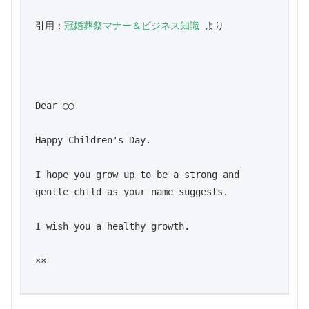
引用：
冠婚葬祭マナー＆ビジネス知識
 より

Dear ◯◯

Happy Children's Day.

I hope you grow up to be a strong and 
gentle child as your name suggests.

I wish you a healthy growth.

××