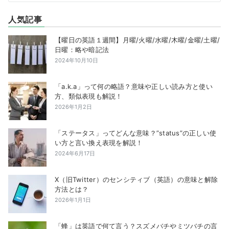
人気記事
【曜日の英語１週間】月曜/火曜/水曜/木曜/金曜/土曜/
日曜：略や暗記法
2024年10月10日
「a.k.a」って何の略語？意味や正しい読み方と使い
方、類似表現も解説！
2026年1月2日
「ステータス」ってどんな意味？”status”の正しい使
い方と言い換え表現を解説！
2024年6月17日
X（旧Twitter）のセンシティブ（英語）の意味と解除
方法とは？
2026年1月1日
「蜂」は英語で何て言う？スズメバチやミツバチの言