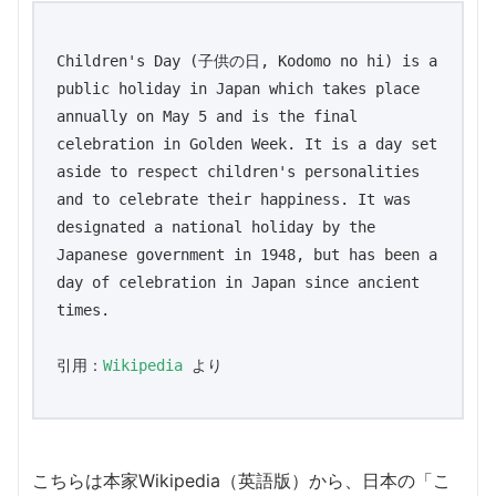
Children's Day (子供の日, Kodomo no hi) is a 
public holiday in Japan which takes place 
annually on May 5 and is the final 
celebration in Golden Week. It is a day set 
aside to respect children's personalities 
and to celebrate their happiness. It was 
designated a national holiday by the 
Japanese government in 1948, but has been a 
day of celebration in Japan since ancient 
times.

引用：
Wikipedia
 より
こちらは本家Wikipedia（英語版）から、日本の「こ