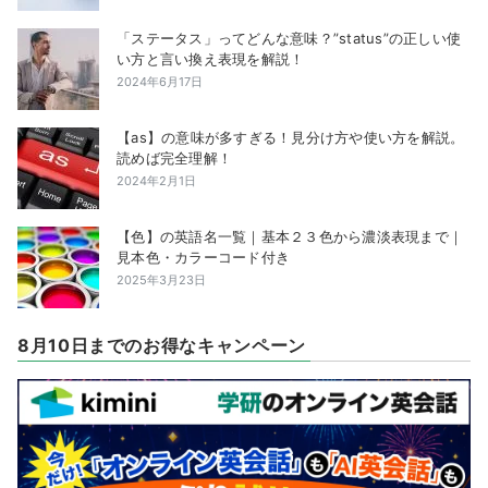
「ステータス」ってどんな意味？”status”の正しい使
い方と言い換え表現を解説！
2024年6月17日
【as】の意味が多すぎる！見分け方や使い方を解説。
読めば完全理解！
2024年2月1日
【色】の英語名一覧｜基本２３色から濃淡表現まで｜
見本色・カラーコード付き
2025年3月23日
8月10日までのお得なキャンペーン