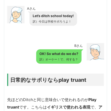
Aさん
Let’s ditch school today!
訳）今日は学校サボろうよ！
Bさん
OK! So what do we do?
訳）オーケー！で、何する？
日常的なサボりならplay truant
先ほどのDitchと同じ意味合いで使われるのが
Play
truant
です。こちらは
イギリスで使われる表現
で、
ア