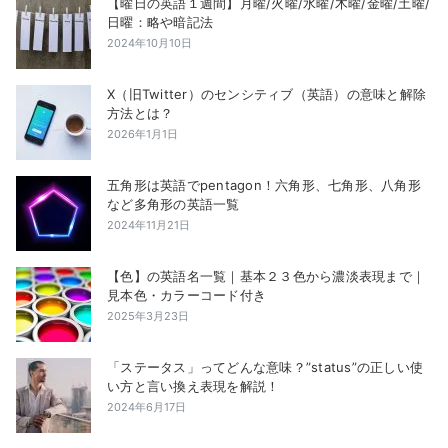
【曜日の英語１週間】月曜/火曜/水曜/木曜/金曜/土曜/
日曜：略や暗記法
2024年10月10日
X（旧Twitter）のセンシティブ（英語）の意味と解除
方法とは？
2026年1月1日
五角形は英語でpentagon！六角形、七角形、八角形
など多角形の英語一覧
2024年11月21日
【色】の英語名一覧｜基本２３色から濃淡表現まで｜
見本色・カラーコード付き
2025年3月23日
「ステータス」ってどんな意味？”status”の正しい使
い方と言い換え表現を解説！
2024年6月17日