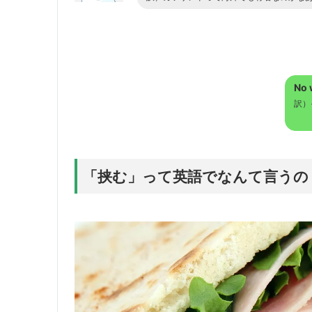
No w
訳）
「挟む」って英語でなんて言うの