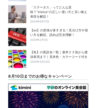
「ステータス」ってどんな意
味？”status”の正しい使い方と言い換え
表現を解説！
2024年6月17日
【as】の意味が多すぎる！見分け方や使
い方を解説。読めば完全理解！
2024年2月1日
【色】の英語名一覧｜基本２３色から濃
淡表現まで｜見本色・カラーコード付き
2025年3月23日
8月10日までのお得なキャンペーン