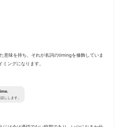
た意味を持ち、それが名詞のtimingを修飾していま
イミングになります。
time.
お話しします。
うには今は適切でない時期であり、いつになるか分