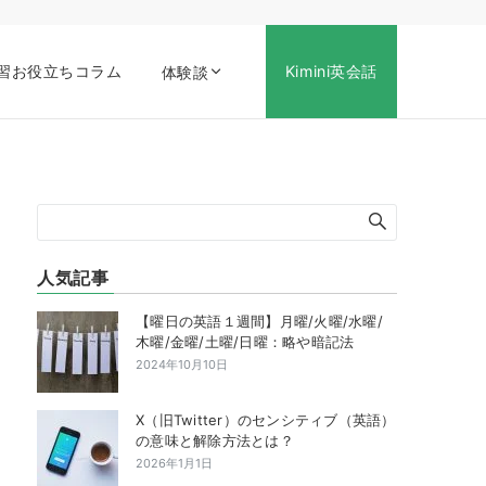
習お役立ちコラム
Kimini英会話
体験談
人気記事
【曜日の英語１週間】月曜/火曜/水曜/
木曜/金曜/土曜/日曜：略や暗記法
2024年10月10日
X（旧Twitter）のセンシティブ（英語）
の意味と解除方法とは？
2026年1月1日