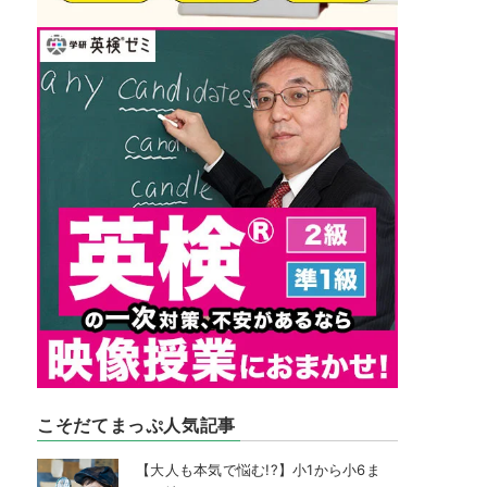
こそだてまっぷ人気記事
【大人も本気で悩む!?】小1から小6ま