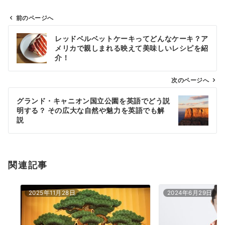
前のページへ
投
レッドベルベットケーキってどんなケーキ？ア
稿
メリカで親しまれる映えて美味しいレシピを紹
ナ
介！
ビ
ゲ
次のページへ
ー
グランド・キャニオン国立公園を英語でどう説
シ
明する？ その広大な自然や魅力を英語でも解
ョ
説
ン
関連記事
2025年11月28日
2024年6月29日