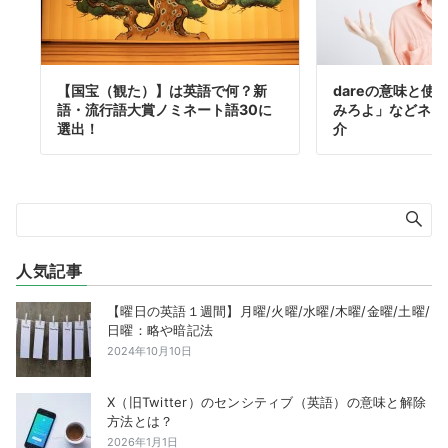
【国宝（観た）】は英語で何？新
dareの意味と使
語・流行語大賞ノミネート語30に
みろよ」などネイ
選出！
介
人気記事
【曜日の英語１週間】月曜/火曜/水曜/木曜/金曜/土曜/
日曜：略や暗記法
2024年10月10日
X（旧Twitter）のセンシティブ（英語）の意味と解除
方法とは？
2026年1月1日