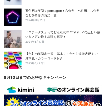
五角形は英語でpentagon！六角形、七角形、八角形
など多角形の英語一覧
2024年11月21日
「ステータス」ってどんな意味？”status”の正しい使
い方と言い換え表現を解説！
2024年6月17日
【色】の英語名一覧｜基本２３色から濃淡表現まで｜
見本色・カラーコード付き
2025年3月23日
8月10日までのお得なキャンペーン