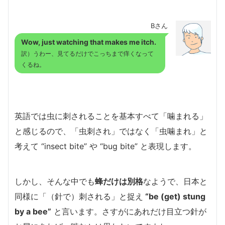
Bさん
Wow, just watching that makes me itch.
訳）うわー、見てるだけでこっちまで痒くなって
くるね。
英語では虫に刺されることを基本すべて「噛まれる」
と感じるので、「虫刺され」ではなく「虫噛まれ」と
考えて “insect bite” や “bug bite” と表現します。
しかし、そんな中でも
蜂だけは別格
なようで、日本と
同様に「（針で）刺される」と捉え
“be (get) stung
by a bee”
と言います。さすがにあれだけ目立つ針が