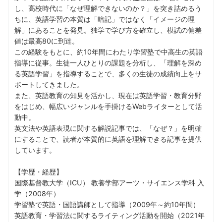
し、高校時代に「なぜ理解できないのか？」を突き詰めるう
ちに、英語学習の本質は「暗記」ではなく「イメージの理
解」にあることを発見。独学で学び方を確立し、模試の偏差
値は最高80に到達。
この経験をもとに、約10年間にわたり学習塾で中高生の英語
指導に従事。生徒一人ひとりの課題を分析し、「理解を深め
る英語学習」を指導することで、多くの生徒の成績向上をサ
ポートしてきました。
また、英語教育の知見を活かし、現在は英語学習・教育分野
をはじめ、幅広いジャンルを手掛けるWebライターとして活
動中。
英文法や英語表現に関する解説記事では、「なぜ？」を明確
にすることで、読者が本質的に英語を理解できる記事を提供
しています。
【学歴・経歴】
国際基督教大学（ICU） 教養学部アーツ・サイエンス学科 入
学（2008年）
学習塾で英語・国語講師として指導（2009年～約10年間）
英語教育・学習法に関するライティング活動を開始（2021年