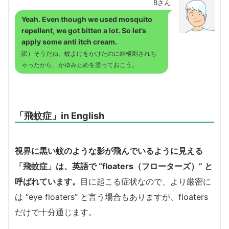
Bさん
Yeah. Even though we used mosquito
repellent, we got bitten a lot. So let’s
apply some anti itch cream.
訳）そうだね。蚊よけをかけたのに結構刺されち
ゃったから、かゆみ止めを塗っておこう。
「飛蚊症」in English
視界に黒い蚊のような影が飛んでいるように見える
「飛蚊症」は、英語で “floaters（フローターズ）” と
呼ばれています。
目に起こる症状なので、より厳密に
は “eye floaters” と言う場合もありますが、floaters
だけで十分通じます。