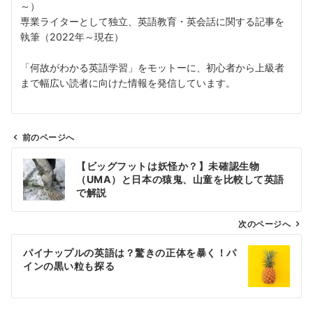
～）
専業ライターとして独立、英語教育・英会話に関する記事を
執筆（2022年～現在）
「何故がわかる英語学習」をモットーに、初心者から上級者
まで幅広い読者に向けた情報を発信しています。
前のページへ
投
【ビッグフットは妖怪か？】未確認生物
稿
（UMA）と日本の猿鬼、山童を比較して英語
ナ
で解説
ビ
ゲ
次のページへ
ー
パイナップルの英語は？驚きの正体を暴く！パ
シ
インの黒い粒も探る
ョ
ン