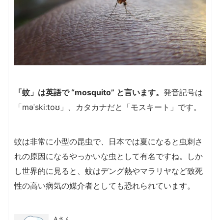
「蚊」は英語で “mosquito” と言います。
発音記号は
「məˈskiːtoʊ」、カタカナだと「モスキート」です。
蚊は非常に小型の昆虫で、日本では夏になると虫刺さ
れの原因になるやっかいな虫として有名ですね。しか
し世界的に見ると、蚊はデング熱やマラリヤなど致死
性の高い病気の媒介者としても恐れられています。
Aさん