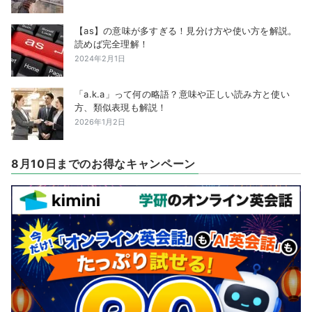
【as】の意味が多すぎる！見分け方や使い方を解説。
読めば完全理解！
2024年2月1日
「a.k.a」って何の略語？意味や正しい読み方と使い
方、類似表現も解説！
2026年1月2日
8月10日までのお得なキャンペーン