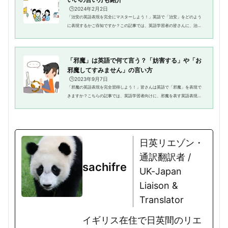
🕒️2024年2月2日
「治安の英語表現を完全にマスターしよう！」英語で「治安」をどのよう
に表現するかご存知ですか？この記事では、英語学習者の皆さんに、治安
を表す様々な英語表現やその使い方、具体的な例文を紹介します。治安に
関する英語表現に不安がある方...
「邪魔」は英語で何て言う？「妨害する」や「お
邪魔してすみません」の言い方
🕒️2023年9月7日
「邪魔の英語表現を完全習得しよう！」皆さんは英語で「邪魔」を表現で
きますか？こちらの記事では、英語学習者向けに、邪魔を表す英語表現の
種類や使い方、さらには具体的な例文を紹介します。邪魔に関する英語表
現が分からなくて困っている人...
日英リエゾン・
通訳翻訳者 /
sachifre
UK-Japan
Liaison &
Translator
イギリス在住で日英間のリエ