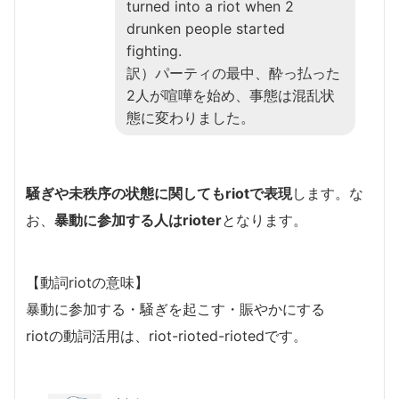
turned into a riot when 2
drunken people started
fighting.
訳）パーティの最中、酔っ払った
2人が喧嘩を始め、事態は混乱状
態に変わりました。
騒ぎや未秩序の状態に関してもriotで表現
します。な
お、
暴動に参加する人はrioter
となります。
【動詞riotの意味】
暴動に参加する・騒ぎを起こす・賑やかにする
riotの動詞活用は、riot-rioted-riotedです。