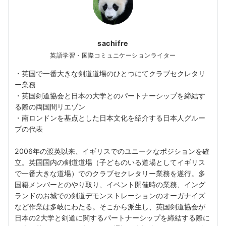
sachifre
英語学習・国際コミュニケーションライター
・英国で一番大きな剣道道場のひとつにてクラブセクレタリ
ー業務
・英国剣道協会と日本の大学とのパートナーシップを締結す
る際の両国間リエゾン
・南ロンドンを基点とした日本文化を紹介する日本人グルー
プの代表
2006年の渡英以来、イギリスでのユニークなポジションを確
立。英国国内の剣道道場（子どものいる道場としてイギリス
で一番大きな道場）でのクラブセクレタリー業務を遂行。多
国籍メンバーとのやり取り、イベント開催時の業務、イング
ランドのお城での剣道デモンストレーションのオーガナイズ
など作業は多岐にわたる。そこから派生し、英国剣道協会が
日本の2大学と剣道に関するパートナーシップを締結する際に