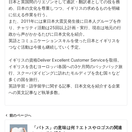
日本と英国間のリエゾンそして通訳・翻訳者としての役を務
め、日本の文化を尊重しつつ、イギリスの求めるものを明確
に伝える作業を行う。
また、2011年には東日本大震災発生後に日本人グループを作
り、チャリティ活動は25回以上計画・実行、現在は地元の行
政から声がかかるたびに日本文化を紹介。
英語とコミュニケーションスキルを使った日本とイギリスを
つなぐ活動は今後も継続していく予定。
イギリスの資格Deliver Excellent Customer Serviceを取得。
イギリスを含むヨーロッパ各国への3ケ月間のバックパック旅
行、スクーバダイビングに訪れたモルディブを含む国々など
多くの国を旅行。
英語学習・語学留学に関する記事、日本文化を紹介する企業
への英文記事など執筆多数。
前のページへ
投
「パトス」の意味は何？エトスやロゴスの関連
稿