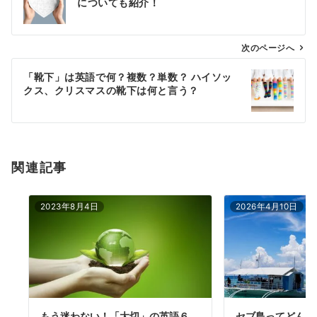
についても紹介！
ナ
ビ
ゲ
次のページへ
ー
「靴下」は英語で何？複数？単数？ ハイソッ
シ
クス、クリスマスの靴下は何と言う？
ョ
ン
関連記事
2023年8月4日
2026年4月10日
もう迷わない！「大切」の英語６
セブ島ってどんな