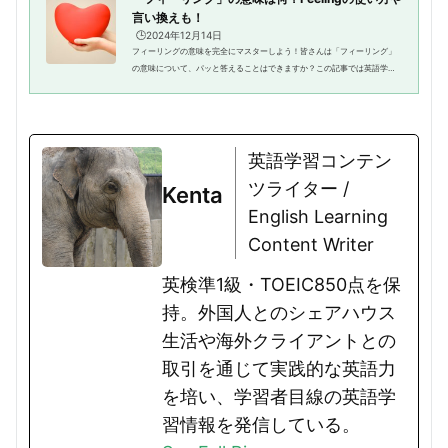
言い換えも！
🕒️2024年12月14日
フィーリングの意味を完全にマスターしよう！皆さんは「フィーリング」
の意味について、パッと答えることはできますか？この記事では英語学習
者や興味のある方に向けて、「フィーリング」の意味や使い方をわかりや
すく解説しています。"Fee...
英語学習コンテン
ツライター /
Kenta
English Learning
Content Writer
英検準1級・TOEIC850点を保
持。外国人とのシェアハウス
生活や海外クライアントとの
取引を通じて実践的な英語力
を培い、学習者目線の英語学
習情報を発信している。