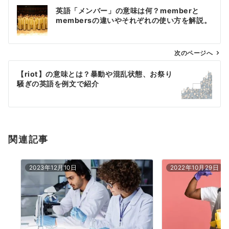
投
英語「メンバー」の意味は何？memberと
稿
membersの違いやそれぞれの使い方を解説。
ナ
ビ
ゲ
次のページへ
ー
【riot】の意味とは？暴動や混乱状態、お祭り
シ
騒ぎの英語を例文で紹介
ョ
ン
関連記事
2023年12月10日
2022年10月29日