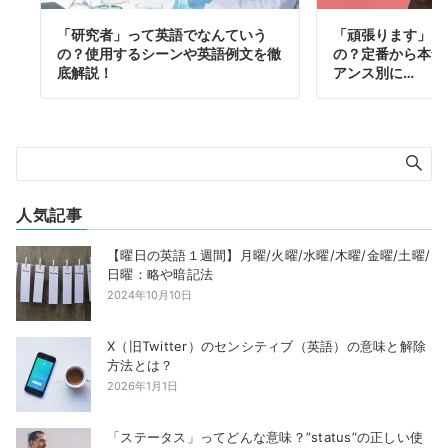
「研究者」って英語でなんていう
「頑張ります」は
の？使用するシーンや英語例文を徹
の？定番から本気
底解説！
アンス別に…
人気記事
【曜日の英語１週間】月曜/火曜/水曜/木曜/金曜/土曜/
日曜：略や暗記法
2024年10月10日
X（旧Twitter）のセンシティブ（英語）の意味と解除
方法とは？
2026年1月1日
「ステータス」ってどんな意味？”status”の正しい使