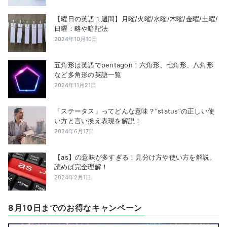
【曜日の英語１週間】月曜/火曜/水曜/木曜/金曜/土曜/
日曜：略や暗記法
2024年10月10日
五角形は英語でpentagon！六角形、七角形、八角形
など多角形の英語一覧
2024年11月21日
「ステータス」ってどんな意味？”status”の正しい使
い方と言い換え表現を解説！
2024年6月17日
【as】の意味が多すぎる！見分け方や使い方を解説。
読めば完全理解！
2024年2月1日
8月10日までのお得なキャンペーン