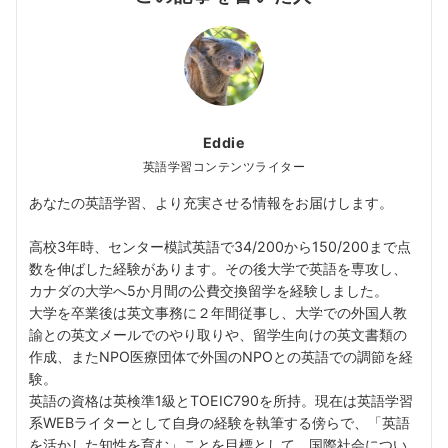
Eddie
英語学習コンテンツライター
あなたの英語学習、より充実させる情報をお届けします。
高校3年時、センター模試英語で34/200から150/200まで点
数を伸ばした経験があります。その後大学で英語を専攻し、
カナダの大学へ5か月間の公費交換留学を経験しました。
大学を卒業後は英文事務に２年間従事し、大学での外国人教
諭との英文メールでのやり取りや、留学生向けの英文書類の
作成、またNPO医療団体で外国のNPOとの英語での調節を経
験。
英語の資格は英検準1級とTOEIC790を所持。現在は英語学習
系WEBライターとして自身の経験を執筆する傍らで、「英語
を活かした知性を育む」ことを目標として、国際社会につい