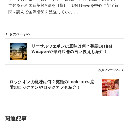
て知るため国連英検A級を目指し、UN Newsを中心に英字新
聞を読んで国際情勢を勉強しています。
前のページへ
投
リーサルウェポンの意味は何？英語Lethal
稿
Weaponや最終兵器の言い換えも紹介！
ナ
ビ
ゲ
次のページへ
ー
ロックオンの意味は何？英語のLock-onや恋
シ
愛のロックオンやロックオフも紹介！
ョ
ン
関連記事