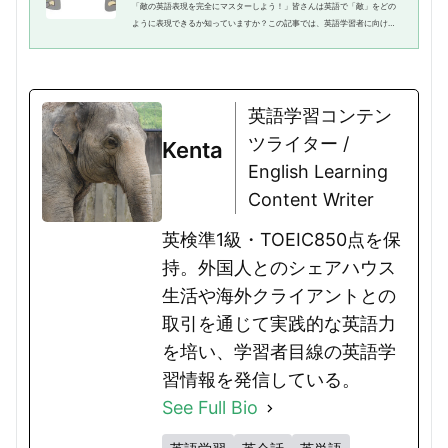
「敵の英語表現を完全にマスターしよう！」皆さんは英語で「敵」をどの
ように表現できるか知っていますか？この記事では、英語学習者に向け
て、敵を表す英語表現の種類や使い方、そして具体的な例文を紹介しま
す。敵に関する英語表現が分からな...
英語学習コンテン
ツライター /
Kenta
English Learning
Content Writer
英検準1級・TOEIC850点を保
持。外国人とのシェアハウス
生活や海外クライアントとの
取引を通じて実践的な英語力
を培い、学習者目線の英語学
習情報を発信している。
See Full Bio