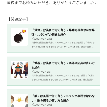
最後までお読みいただき、ありがとうございました。
【関連記事】
「爆弾」は英語で何て言う？爆弾処理班や時限爆
弾・スラングの意味も紹介
🕒️2024年3月23日
「爆弾の英語表現を完全にマスターしよう！」皆さんは英語で「爆弾」を
どのように表現できるか知っていますか？この記事では、英語学習者に向
けて、爆弾を表す英語表現の種類や使い方、そして具体的な例文を紹介し
ます。爆弾に関する英語表現が...
「武器」は英語で何て言う？兵器や防具の言い方
も紹介
🕒️2024年2月3日
「武器の英語表現を完全にマスターしよう！」皆さんは、英語で「武器」
をどのように表現するかご存知でしょうか？この記事では、特に英語学習
者を対象に、「武器」を表すさまざまな英語表現やフレーズ、それらの使
い方や例文を紹介していきます...
「敵」は英語で何て言う？スラング表現や敵わな
い・敵を煽るの言い方も紹介
🕒️2024年3月20日