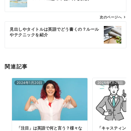
ナ
ビ
ゲ
次のページへ
ー
見出しやタイトルは英語でどう書くの？ルール
シ
やテクニックを紹介
ョ
ン
関連記事
2024年1月20日
2026年1月23日
「注目」は英語で何と言う？様々な
「キャスティング