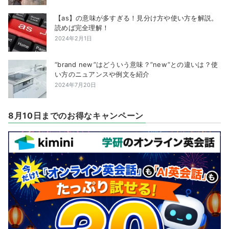
【as】の意味が多すぎる！見分け方や使い方を解説。
読めば完全理解！
2024年2月1日
“brand new”はどういう意味？”new”との違いは？使
い方のニュアンスや例文を紹介
2024年7月20日
8月10日までのお得なキャンペーン