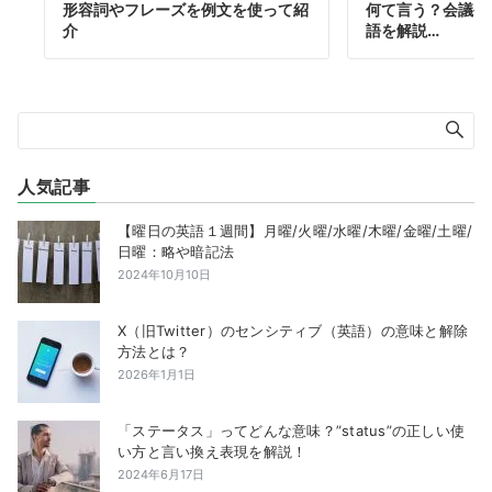
形容詞やフレーズを例文を使って紹
何て言う？会議や
介
語を解説…
人気記事
【曜日の英語１週間】月曜/火曜/水曜/木曜/金曜/土曜/
日曜：略や暗記法
2024年10月10日
X（旧Twitter）のセンシティブ（英語）の意味と解除
方法とは？
2026年1月1日
「ステータス」ってどんな意味？”status”の正しい使
い方と言い換え表現を解説！
2024年6月17日