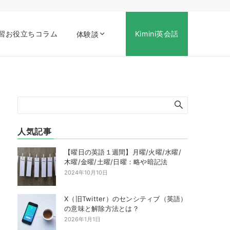
習お役立ちコラム
Kimini英会話
体験談
人気記事
【曜日の英語１週間】月曜/火曜/水曜/
木曜/金曜/土曜/日曜：略や暗記法
2024年10月10日
X（旧Twitter）のセンシティブ（英語）
の意味と解除方法とは？
2026年1月1日