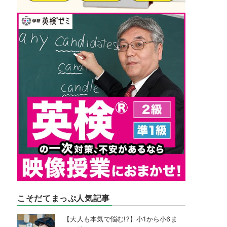
こそだてまっぷ人気記事
【大人も本気で悩む!?】小1から小6ま