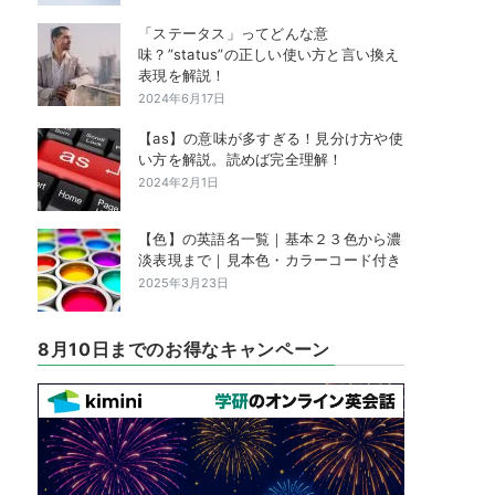
「ステータス」ってどんな意
味？”status”の正しい使い方と言い換え
表現を解説！
2024年6月17日
【as】の意味が多すぎる！見分け方や使
い方を解説。読めば完全理解！
2024年2月1日
【色】の英語名一覧｜基本２３色から濃
淡表現まで｜見本色・カラーコード付き
2025年3月23日
8月10日までのお得なキャンペーン