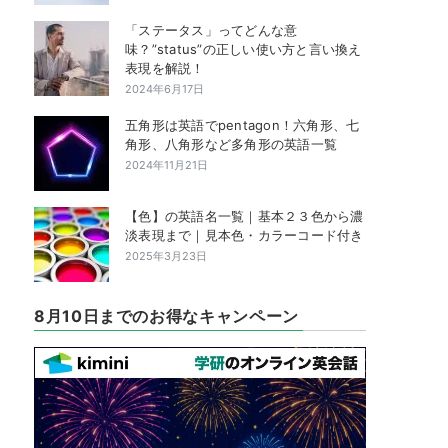
「ステータス」ってどんな意
味？”status”の正しい使い方と言い換え
表現を解説！
2024年6月17日
五角形は英語でpentagon！六角形、七
角形、八角形など多角形の英語一覧
2024年11月21日
【色】の英語名一覧｜基本２３色から濃
淡表現まで｜見本色・カラーコード付き
2025年3月23日
8月10日までのお得なキャンペーン