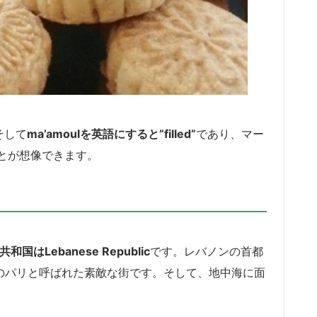
そして
ma’amoulを英語にすると”filled”
であり、マー
とが想像できます。
はLebanese Republic
です。レバノンの首都
中東のパリと呼ばれた素敵な街です。そして、地中海に面