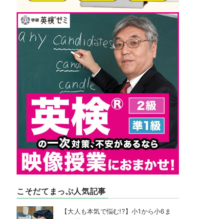
こそだてまっぷ人気記事
【大人も本気で悩む!?】小1から小6ま