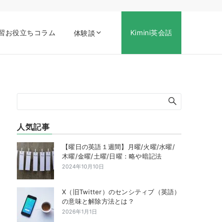
習お役立ちコラム
Kimini英会話
体験談
人気記事
【曜日の英語１週間】月曜/火曜/水曜/
木曜/金曜/土曜/日曜：略や暗記法
2024年10月10日
X（旧Twitter）のセンシティブ（英語）
の意味と解除方法とは？
2026年1月1日