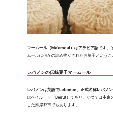
マームール（Ma’amoul）はアラビア語
です。
ムールは何かの詰め物がされたお菓子というこ
レバノンの伝統菓子マームール
レバノンは英語でLebanon、正式名称レバノン共和国
はベイルート（Beirut）であり、かつては
した湾岸都市でもあります。