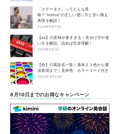
「ステータス」ってどんな意
味？”status”の正しい使い方と言い換え
表現を解説！
2024年6月17日
【as】の意味が多すぎる！見分け方や使
い方を解説。読めば完全理解！
2024年2月1日
【色】の英語名一覧｜基本２３色から濃
淡表現まで｜見本色・カラーコード付き
2025年3月23日
8月10日までのお得なキャンペーン