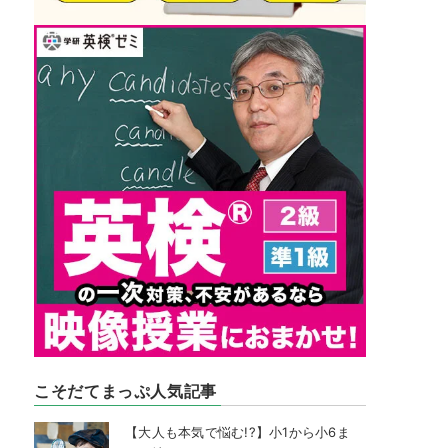
こそだてまっぷ人気記事
【大人も本気で悩む!?】小1から小6ま