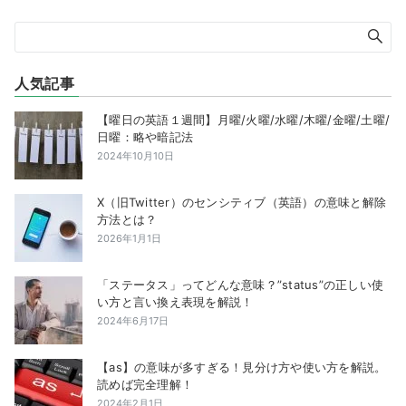
人気記事
【曜日の英語１週間】月曜/火曜/水曜/木曜/金曜/土曜/
日曜：略や暗記法
2024年10月10日
X（旧Twitter）のセンシティブ（英語）の意味と解除
方法とは？
2026年1月1日
「ステータス」ってどんな意味？”status”の正しい使
い方と言い換え表現を解説！
2024年6月17日
【as】の意味が多すぎる！見分け方や使い方を解説。
読めば完全理解！
2024年2月1日