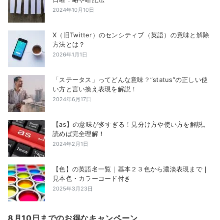
2024年10月10日
X（旧Twitter）のセンシティブ（英語）の意味と解除
方法とは？
2026年1月1日
「ステータス」ってどんな意味？”status”の正しい使
い方と言い換え表現を解説！
2024年6月17日
【as】の意味が多すぎる！見分け方や使い方を解説。
読めば完全理解！
2024年2月1日
【色】の英語名一覧｜基本２３色から濃淡表現まで｜
見本色・カラーコード付き
2025年3月23日
8月10日までのお得なキャンペーン