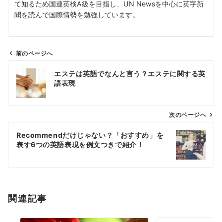
て知るため国連英検A級を目指し、UN Newsを中心に英字新
聞を読んで国際情勢を勉強しています。
前のページへ
投
エステは英語でなんと言う？エステに関する英
稿
語表現
ナ
ビ
ゲ
次のページへ
ー
Recommendだけじゃない？「おすすめ」を
シ
表す6つの英語表現を例文つきで紹介！
ョ
ン
関連記事