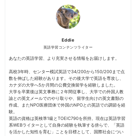
Eddie
英語学習コンテンツライター
あなたの英語学習、より充実させる情報をお届けします。
高校3年時、センター模試英語で34/200から150/200まで点
数を伸ばした経験があります。その後大学で英語を専攻し、
カナダの大学へ5か月間の公費交換留学を経験しました。
大学を卒業後は英文事務に２年間従事し、大学での外国人教
諭との英文メールでのやり取りや、留学生向けの英文書類の
作成、またNPO医療団体で外国のNPOとの英語での調節を経
験。
英語の資格は英検準1級とTOEIC790を所持。現在は英語学習
系WEBライターとして自身の経験を執筆する傍らで、「英語
を活かした知性を育む」ことを目標として、国際社会につい