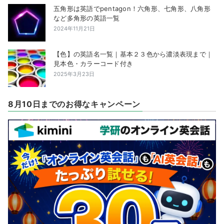
五角形は英語でpentagon！六角形、七角形、八角形
など多角形の英語一覧
2024年11月21日
【色】の英語名一覧｜基本２３色から濃淡表現まで｜
見本色・カラーコード付き
2025年3月23日
8月10日までのお得なキャンペーン