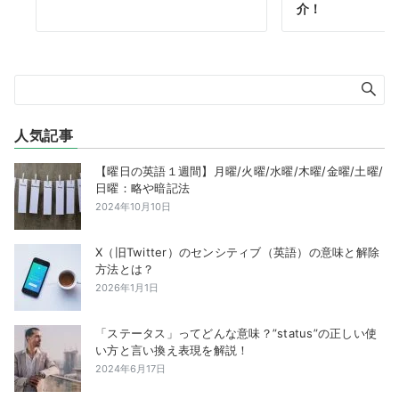
介！
人気記事
【曜日の英語１週間】月曜/火曜/水曜/木曜/金曜/土曜/
日曜：略や暗記法
2024年10月10日
X（旧Twitter）のセンシティブ（英語）の意味と解除
方法とは？
2026年1月1日
「ステータス」ってどんな意味？”status”の正しい使
い方と言い換え表現を解説！
2024年6月17日