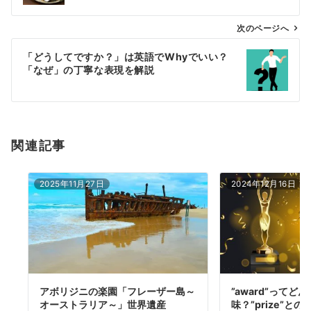
ビ
ゲ
次のページへ
ー
「どうしてですか？」は英語でWhyでいい？
シ
「なぜ」の丁寧な表現を解説
ョ
ン
関連記事
2025年11月27日
2024年12月16日
アボリジニの楽園「フレーザー島～
”award”ってど
オーストラリア～」世界遺産
味？”prize”と