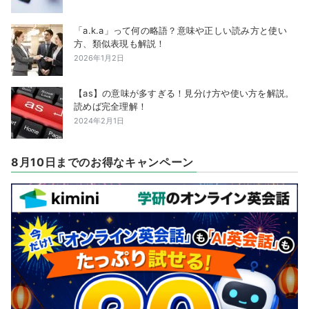
「a.k.a」って何の略語？意味や正しい読み方と使い
方、類似表現も解説！
2026年1月2日
【as】の意味が多すぎる！見分け方や使い方を解説。
読めば完全理解！
2024年2月1日
8月10日までのお得なキャンペーン