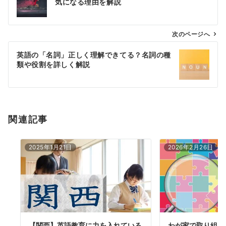
気になる理由を解説
ナ
ビ
ゲ
次のページへ
ー
英語の「名詞」正しく理解できてる？名詞の種
シ
類や役割を詳しく解説
ョ
ン
関連記事
2025年1月21日
2026年2月26日
【関西】英語教育に力を入れている
わが家で取り組ん