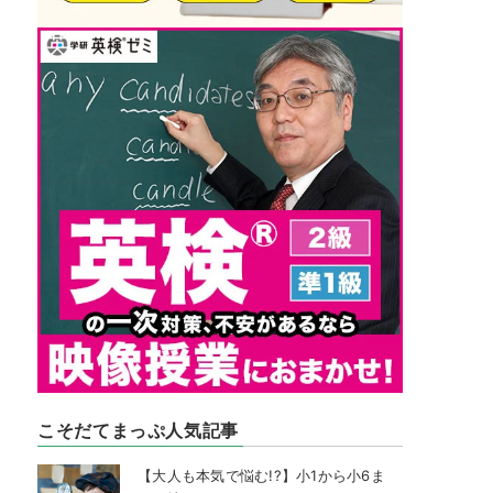
こそだてまっぷ人気記事
【大人も本気で悩む!?】小1から小6ま