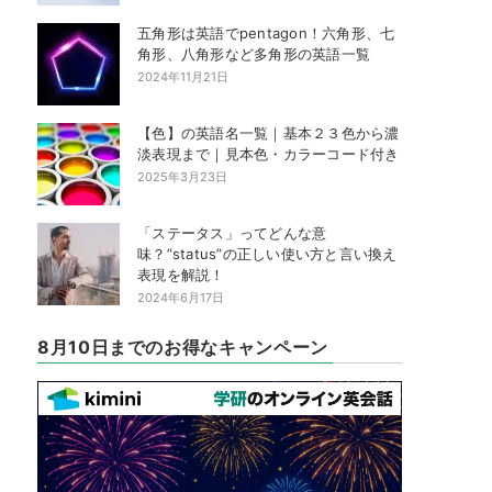
五角形は英語でpentagon！六角形、七
角形、八角形など多角形の英語一覧
2024年11月21日
【色】の英語名一覧｜基本２３色から濃
淡表現まで｜見本色・カラーコード付き
2025年3月23日
「ステータス」ってどんな意
味？”status”の正しい使い方と言い換え
表現を解説！
2024年6月17日
8月10日までのお得なキャンペーン