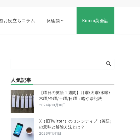
習お役立ちコラム
Kimini英会話
体験談
人気記事
【曜日の英語１週間】月曜/火曜/水曜/
木曜/金曜/土曜/日曜：略や暗記法
2024年10月10日
X（旧Twitter）のセンシティブ（英語）
の意味と解除方法とは？
2026年1月1日