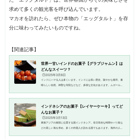
求めて多くの観光客を呼び込んでいます。
マカオを訪れたら、ぜひ本物の「エッグタルト」を存
分に味わってみたいものですね。
【関連記事】
世界一甘いインドのお菓子【グラブジャムン】は
どんなスイーツ？
🕒️2025年3月6日
インドにハマる人は多くいます。インドには長い歴史、賑やかな都市、素
晴らしい自然、神聖な寺院などなど、多様な文化があります。ムガール帝
国の皇帝シャージャハーンが妻のために建てたタージマハルにも多くの人
が訪れます。そして、忘れては...
インドネシアのお菓子【レイヤーケーキ】ってど
んなお菓子？
🕒️2025年3月13日
東南アジアの南部に位置する国インドネシア。非日常的な時間やバリ島な
どの美しい海を求め、多くの外国人が訪れる国でもあります。海外の人に
とっては、ナシゴレンやミーアヤムなどのインドネシアのグルメも魅力で
す。しかし、インドネシアのお...