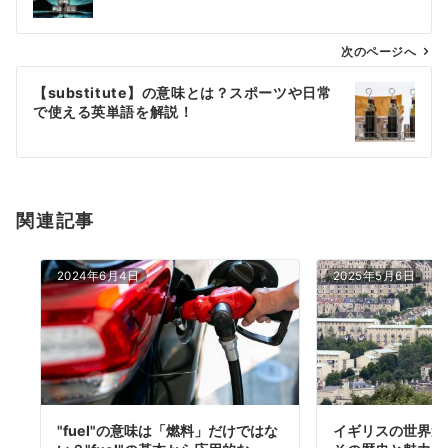
ナ
ビ
ゲ
次のページへ
ー
【substitute】の意味とは？スポーツや日常
シ
で使える英単語を解説！
ョ
ン
関連記事
2024年6月4日
2025年5月6日
"fuel"の意味は「燃料」だけではな
イギリスの世界遺