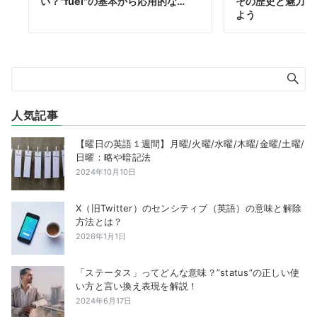
い？"fuel"の基本から応用的な…
その歴史と魅力を
よう
人気記事
【曜日の英語１週間】月曜/火曜/水曜/木曜/金曜/土曜/
日曜：略や暗記法
2024年10月10日
X（旧Twitter）のセンシティブ（英語）の意味と解除
方法とは？
2026年1月1日
「ステータス」ってどんな意味？”status”の正しい使
い方と言い換え表現を解説！
2024年6月17日