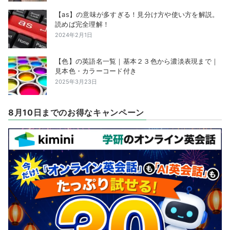
【as】の意味が多すぎる！見分け方や使い方を解説。
読めば完全理解！
2024年2月1日
【色】の英語名一覧｜基本２３色から濃淡表現まで｜
見本色・カラーコード付き
2025年3月23日
8月10日までのお得なキャンペーン