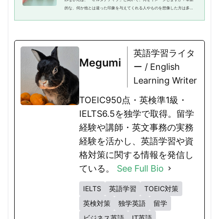
的な、何か他とは違った印象を与えてくれる人やものを想像した方は多い
のではないでしょうか。おもにビジネスや投資の分野で耳にすることが多
いですが、「オルタナティブ〇...
英語学習ライタ
Megumi
ー / English
Learning Writer
TOEIC950点・英検準1級・
IELTS6.5を独学で取得。留学
経験や講師・英文事務の実務
経験を活かし、英語学習や資
格対策に関する情報を発信し
ている。
See Full Bio
IELTS
英語学習
TOEIC対策
英検対策
独学英語
留学
ビジネス英語
IT英語