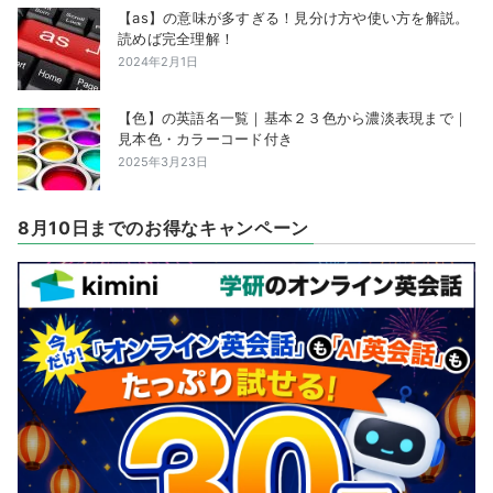
【as】の意味が多すぎる！見分け方や使い方を解説。
読めば完全理解！
2024年2月1日
【色】の英語名一覧｜基本２３色から濃淡表現まで｜
見本色・カラーコード付き
2025年3月23日
8月10日までのお得なキャンペーン