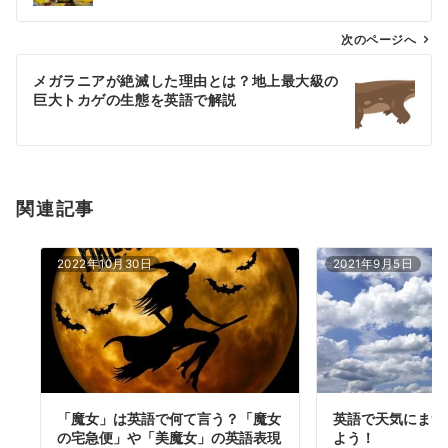
ビ
ゲ
次のページへ
ー
メガラニアが絶滅した理由とは？地上最大級の
シ
巨大トカゲの生態を英語で解説
ョ
ン
関連記事
2022年10月30日
2021年9月5日
「魔女」は英語で何て言う？「魔女
英語で天気にまつ
の宅急便」や「美魔女」の英語表現
よう！