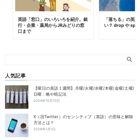
英語「窓口」のいろいろを紹介。銀
「落ちる」の英語は 
行・企業・薬局からJRみどりの窓
い？ drop や spill
口まで
人気記事
【曜日の英語１週間】月曜/火曜/水曜/木曜/金曜/土曜/
日曜：略や暗記法
2024年10月10日
X（旧Twitter）のセンシティブ（英語）の意味と解除
方法とは？
2026年1月1日