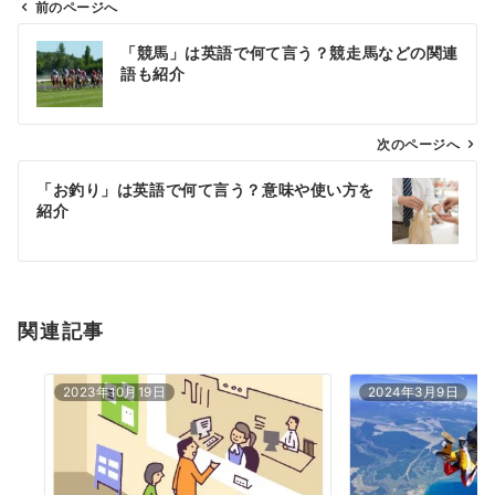
前のページへ
投
「競馬」は英語で何て言う？競走馬などの関連
稿
語も紹介
ナ
ビ
ゲ
次のページへ
ー
「お釣り」は英語で何て言う？意味や使い方を
シ
紹介
ョ
ン
関連記事
2023年10月19日
2024年3月9日