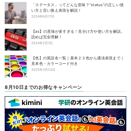
「ステータス」ってどんな意味？”status”の正しい使
い方と言い換え表現を解説！
2024年6月17日
【as】の意味が多すぎる！見分け方や使い方を解説。
読めば完全理解！
2024年2月1日
【色】の英語名一覧｜基本２３色から濃淡表現まで｜
見本色・カラーコード付き
2025年3月23日
8月10日までのお得なキャンペーン