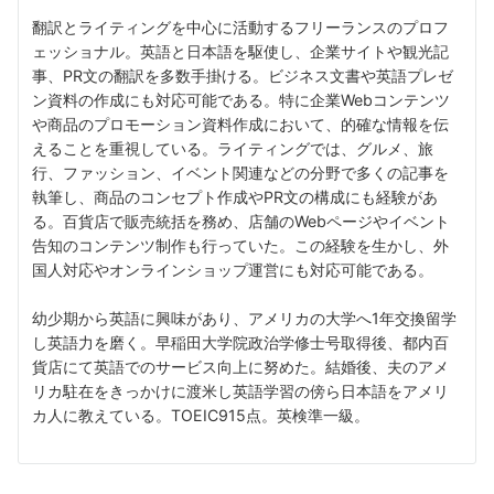
翻訳とライティングを中心に活動するフリーランスのプロフ
ェッショナル。英語と日本語を駆使し、企業サイトや観光記
事、PR文の翻訳を多数手掛ける。ビジネス文書や英語プレゼ
ン資料の作成にも対応可能である。特に企業Webコンテンツ
や商品のプロモーション資料作成において、的確な情報を伝
えることを重視している。ライティングでは、グルメ、旅
行、ファッション、イベント関連などの分野で多くの記事を
執筆し、商品のコンセプト作成やPR文の構成にも経験があ
る。百貨店で販売統括を務め、店舗のWebページやイベント
告知のコンテンツ制作も行っていた。この経験を生かし、外
国人対応やオンラインショップ運営にも対応可能である。
幼少期から英語に興味があり、アメリカの大学へ1年交換留学
し英語力を磨く。早稲田大学院政治学修士号取得後、都内百
貨店にて英語でのサービス向上に努めた。結婚後、夫のアメ
リカ駐在をきっかけに渡米し英語学習の傍ら日本語をアメリ
カ人に教えている。TOEIC915点。英検準一級。