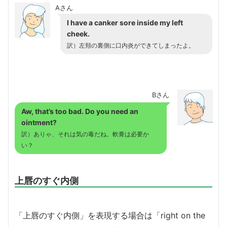
Aさん
I have a canker sore inside my left
cheek.
訳）左頬の裏側に口内炎ができてしまったよ。
Bさん
Aw, that’s too bad. Do you need an
ointment?
訳）ありゃ、それは気の毒だね。軟膏は必要か
い？
上唇のすぐ内側
「上唇のすぐ内側」を表現する場合は「right on the