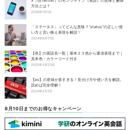
X（旧Twitter）のセンシティブ（英語）の意味と解除
方法とは？
2026年1月1日
「ステータス」ってどんな意味？”status”の正しい使
い方と言い換え表現を解説！
2024年6月17日
【色】の英語名一覧｜基本２３色から濃淡表現まで｜
見本色・カラーコード付き
2025年3月23日
【as】の意味が多すぎる！見分け方や使い方を解説。
読めば完全理解！
2024年2月1日
8月10日までのお得なキャンペーン