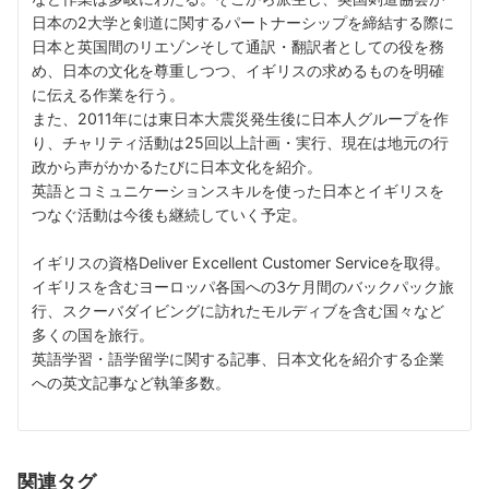
日本の2大学と剣道に関するパートナーシップを締結する際に
日本と英国間のリエゾンそして通訳・翻訳者としての役を務
め、日本の文化を尊重しつつ、イギリスの求めるものを明確
に伝える作業を行う。
また、2011年には東日本大震災発生後に日本人グループを作
り、チャリティ活動は25回以上計画・実行、現在は地元の行
政から声がかかるたびに日本文化を紹介。
英語とコミュニケーションスキルを使った日本とイギリスを
つなぐ活動は今後も継続していく予定。
イギリスの資格Deliver Excellent Customer Serviceを取得。
イギリスを含むヨーロッパ各国への3ケ月間のバックパック旅
行、スクーバダイビングに訪れたモルディブを含む国々など
多くの国を旅行。
英語学習・語学留学に関する記事、日本文化を紹介する企業
への英文記事など執筆多数。
関連タグ