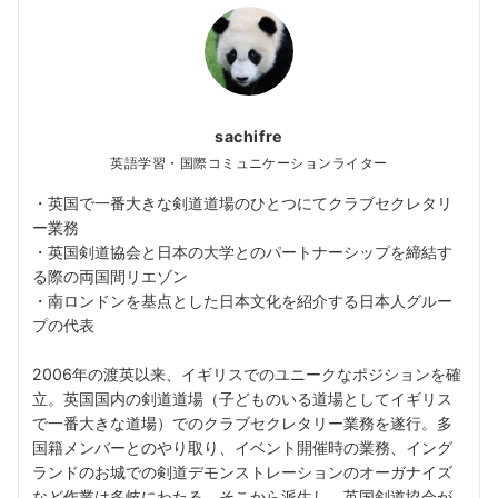
sachifre
英語学習・国際コミュニケーションライター
・英国で一番大きな剣道道場のひとつにてクラブセクレタリ
ー業務
・英国剣道協会と日本の大学とのパートナーシップを締結す
る際の両国間リエゾン
・南ロンドンを基点とした日本文化を紹介する日本人グルー
プの代表
2006年の渡英以来、イギリスでのユニークなポジションを確
立。英国国内の剣道道場（子どものいる道場としてイギリス
で一番大きな道場）でのクラブセクレタリー業務を遂行。多
国籍メンバーとのやり取り、イベント開催時の業務、イング
ランドのお城での剣道デモンストレーションのオーガナイズ
など作業は多岐にわたる。そこから派生し、英国剣道協会が