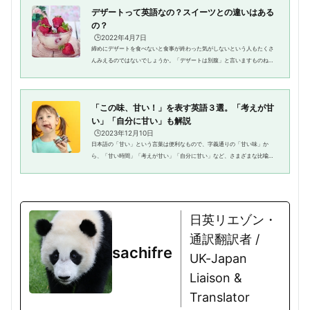
デザートって英語なの？スイーツとの違いはある
の？
🕒️2022年4月7日
締めにデザートを食べないと食事が終わった気がしないという人もたくさ
んみえるのではないでしょうか。「デザートは別腹」と言いますものね。
さてこのデザート、そもそも英語なのでしょうか。他に「スイーツ」とも
呼びますが両者に違いはあるの...
「この味、甘い！」を表す英語３選。「考えが甘
い」「自分に甘い」も解説
🕒️2023年12月10日
日本語の「甘い」という言葉は便利なもので、字義通りの「甘い味」か
ら、「甘い時間」「考えが甘い」「自分に甘い」など、さまざまな比喩的
表現にも使われます。さて、では英語の場合はどうなんでしょう。日本語
と同じように全て同じ「甘い」を...
日英リエゾン・
通訳翻訳者 /
sachifre
UK-Japan
Liaison &
Translator