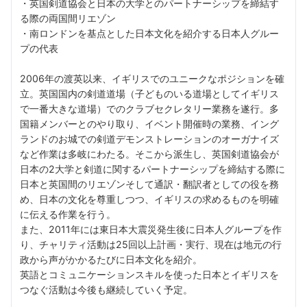
・英国剣道協会と日本の大学とのパートナーシップを締結す
る際の両国間リエゾン
・南ロンドンを基点とした日本文化を紹介する日本人グルー
プの代表
2006年の渡英以来、イギリスでのユニークなポジションを確
立。英国国内の剣道道場（子どものいる道場としてイギリス
で一番大きな道場）でのクラブセクレタリー業務を遂行。多
国籍メンバーとのやり取り、イベント開催時の業務、イング
ランドのお城での剣道デモンストレーションのオーガナイズ
など作業は多岐にわたる。そこから派生し、英国剣道協会が
日本の2大学と剣道に関するパートナーシップを締結する際に
日本と英国間のリエゾンそして通訳・翻訳者としての役を務
め、日本の文化を尊重しつつ、イギリスの求めるものを明確
に伝える作業を行う。
また、2011年には東日本大震災発生後に日本人グループを作
り、チャリティ活動は25回以上計画・実行、現在は地元の行
政から声がかかるたびに日本文化を紹介。
英語とコミュニケーションスキルを使った日本とイギリスを
つなぐ活動は今後も継続していく予定。