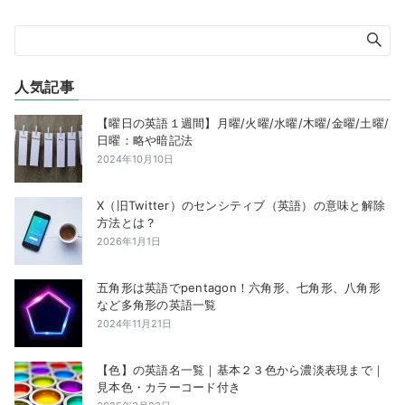
人気記事
【曜日の英語１週間】月曜/火曜/水曜/木曜/金曜/土曜/
日曜：略や暗記法
2024年10月10日
X（旧Twitter）のセンシティブ（英語）の意味と解除
方法とは？
2026年1月1日
五角形は英語でpentagon！六角形、七角形、八角形
など多角形の英語一覧
2024年11月21日
【色】の英語名一覧｜基本２３色から濃淡表現まで｜
見本色・カラーコード付き