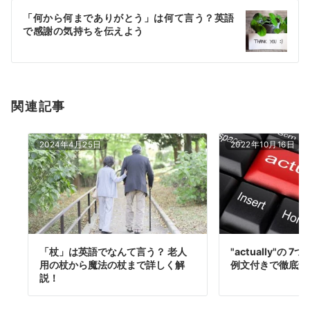
ー
「何から何までありがとう」は何て言う？英語
シ
で感謝の気持ちを伝えよう
ョ
ン
関連記事
2024年4月25日
2022年10月16日
「杖」は英語でなんて言う？ 老人
"actually"の
用の杖から魔法の杖まで詳しく解
例文付きで徹底解
説！