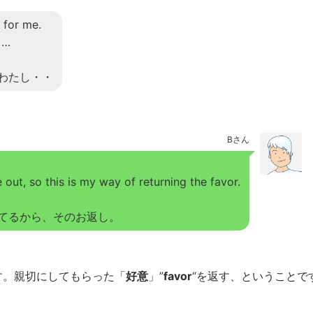
 for me.
t …
わたし・・
Bさん
out, so this is my way of returning the favor.
てるから、そのお返し。
す。親切にしてもらった「
好意
」”
favor
“を返す、ということで