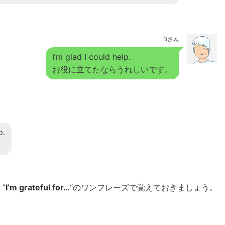
Bさん
I’m glad I could help.
お役に立てたならうれしいです。
p.
”
I’m grateful for…
“のワンフレーズで覚えておきましょう。