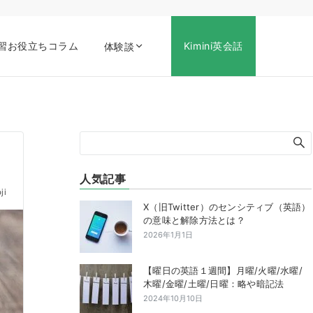
習お役立ちコラム
Kimini英会話
体験談
人気記事
ji
X（旧Twitter）のセンシティブ（英語）
の意味と解除方法とは？
2026年1月1日
【曜日の英語１週間】月曜/火曜/水曜/
木曜/金曜/土曜/日曜：略や暗記法
2024年10月10日