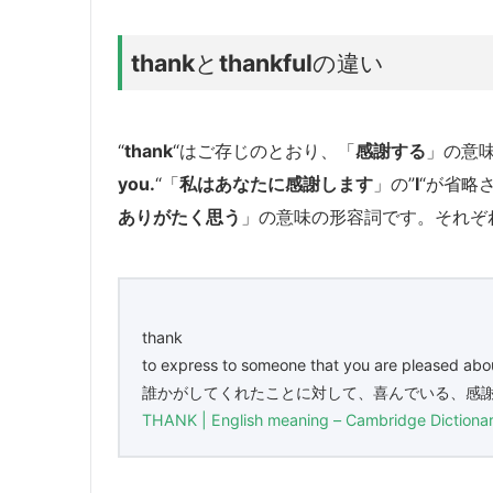
thank
と
thankful
の違い
“
thank
“はご存じのとおり、「
感謝する
」の意
you.
“「
私はあなたに感謝します
」の”
I
“が省略
ありがたく思う
」の意味の形容詞です。それぞ
thank
to express to someone that you are pleased abou
誰かがしてくれたことに対して、喜んでいる、感
THANK | English meaning – Cambridge Dictiona