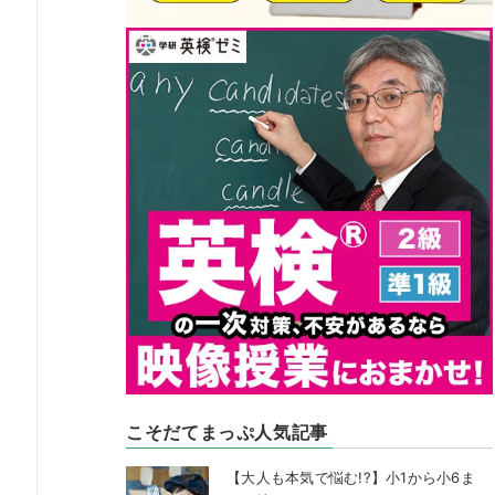
こそだてまっぷ人気記事
【大人も本気で悩む!?】小1から小6ま