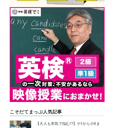
こそだてまっぷ人気記事
【大人も本気で悩む!?】小1から小6ま