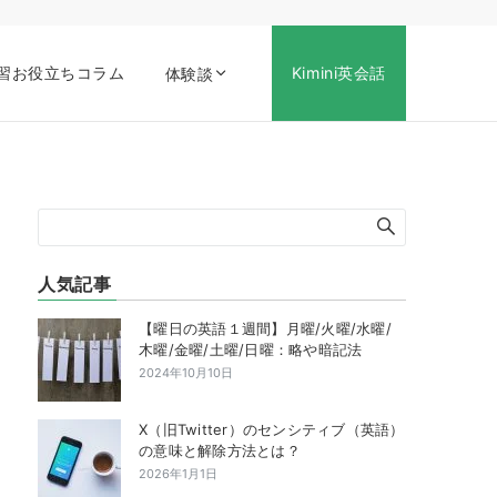
習お役立ちコラム
Kimini英会話
体験談
人気記事
【曜日の英語１週間】月曜/火曜/水曜/
木曜/金曜/土曜/日曜：略や暗記法
2024年10月10日
X（旧Twitter）のセンシティブ（英語）
の意味と解除方法とは？
2026年1月1日