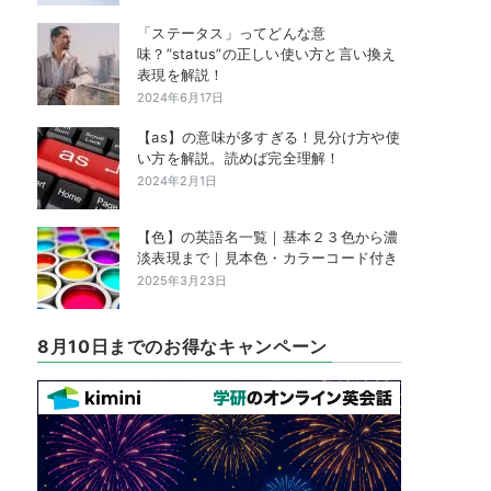
「ステータス」ってどんな意
味？”status”の正しい使い方と言い換え
表現を解説！
2024年6月17日
【as】の意味が多すぎる！見分け方や使
い方を解説。読めば完全理解！
2024年2月1日
【色】の英語名一覧｜基本２３色から濃
淡表現まで｜見本色・カラーコード付き
2025年3月23日
8月10日までのお得なキャンペーン