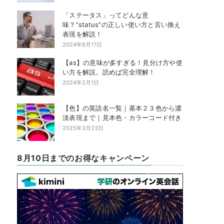
「ステータス」ってどんな意
味？”status”の正しい使い方と言い換え
表現を解説！
2024年6月17日
【as】の意味が多すぎる！見分け方や使
い方を解説。読めば完全理解！
2024年2月1日
【色】の英語名一覧｜基本２３色から濃
淡表現まで｜見本色・カラーコード付き
2025年3月23日
8月10日までのお得なキャンペーン