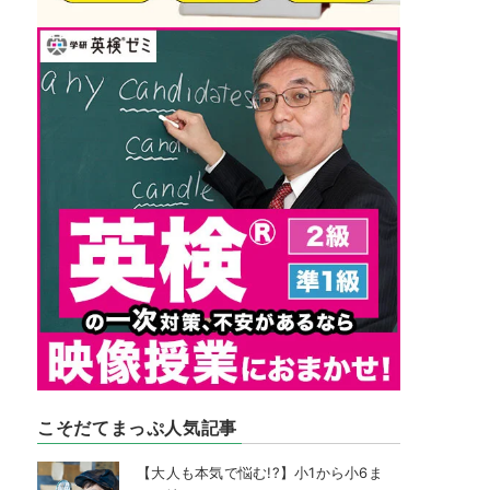
こそだてまっぷ人気記事
【大人も本気で悩む!?】小1から小6ま