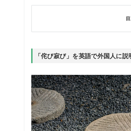
目
「侘び寂び」を英語で外国人に説