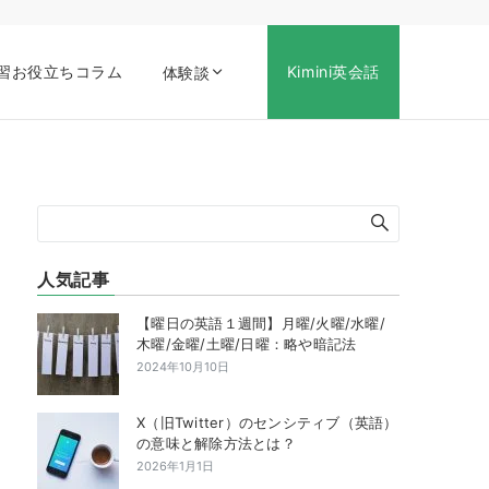
習お役立ちコラム
Kimini英会話
体験談
人気記事
【曜日の英語１週間】月曜/火曜/水曜/
木曜/金曜/土曜/日曜：略や暗記法
2024年10月10日
X（旧Twitter）のセンシティブ（英語）
の意味と解除方法とは？
2026年1月1日