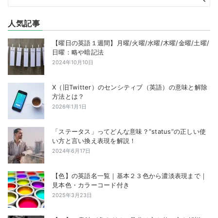
人気記事
【曜日の英語１週間】月曜/火曜/水曜/木曜/金曜/土曜/
日曜：略や暗記法
2024年10月10日
X（旧Twitter）のセンシティブ（英語）の意味と解除
方法とは？
2026年1月1日
「ステータス」ってどんな意味？”status”の正しい使
い方と言い換え表現を解説！
2024年6月17日
【色】の英語名一覧｜基本２３色から濃淡表現まで｜
見本色・カラーコード付き
2025年3月23日