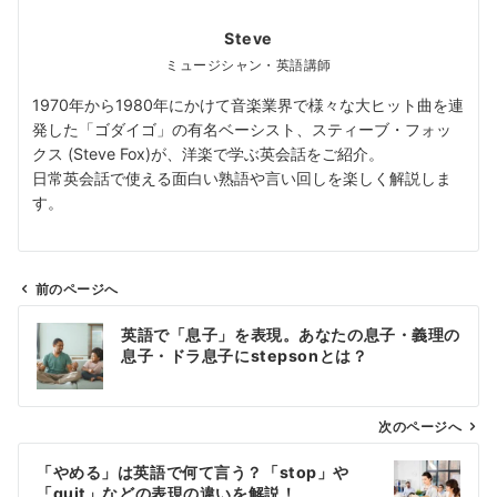
Steve
ミュージシャン・英語講師
1970年から1980年にかけて音楽業界で様々な大ヒット曲を連
発した「ゴダイゴ」の有名ベーシスト、スティーブ・フォッ
クス (Steve Fox)が、洋楽で学ぶ英会話をご紹介。
日常英会話で使える面白い熟語や言い回しを楽しく解説しま
す。
前のページへ
投
英語で「息子」を表現。あなたの息子・義理の
稿
息子・ドラ息子にstepsonとは？
ナ
ビ
ゲ
次のページへ
ー
「やめる」は英語で何て言う？「stop」や
シ
「quit」などの表現の違いを解説！