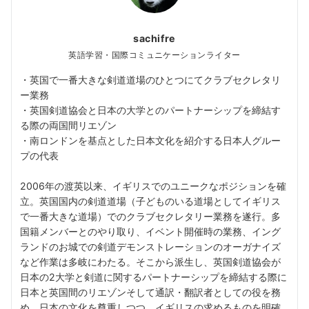
sachifre
英語学習・国際コミュニケーションライター
・英国で一番大きな剣道道場のひとつにてクラブセクレタリ
ー業務
・英国剣道協会と日本の大学とのパートナーシップを締結す
る際の両国間リエゾン
・南ロンドンを基点とした日本文化を紹介する日本人グルー
プの代表
2006年の渡英以来、イギリスでのユニークなポジションを確
立。英国国内の剣道道場（子どものいる道場としてイギリス
で一番大きな道場）でのクラブセクレタリー業務を遂行。多
国籍メンバーとのやり取り、イベント開催時の業務、イング
ランドのお城での剣道デモンストレーションのオーガナイズ
など作業は多岐にわたる。そこから派生し、英国剣道協会が
日本の2大学と剣道に関するパートナーシップを締結する際に
日本と英国間のリエゾンそして通訳・翻訳者としての役を務
め、日本の文化を尊重しつつ、イギリスの求めるものを明確