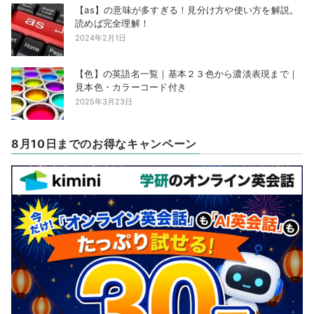
【as】の意味が多すぎる！見分け方や使い方を解説。
読めば完全理解！
2024年2月1日
【色】の英語名一覧｜基本２３色から濃淡表現まで｜
見本色・カラーコード付き
2025年3月23日
8月10日までのお得なキャンペーン