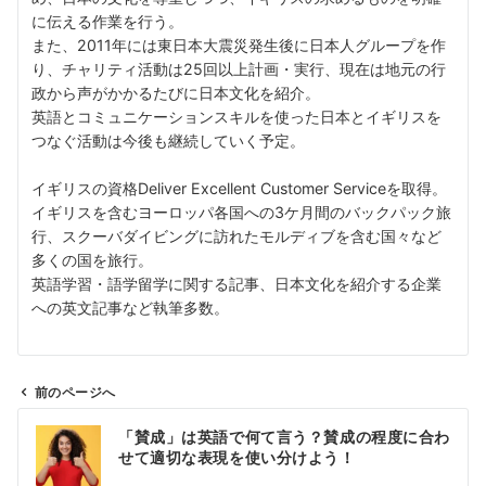
に伝える作業を行う。
また、2011年には東日本大震災発生後に日本人グループを作
り、チャリティ活動は25回以上計画・実行、現在は地元の行
政から声がかかるたびに日本文化を紹介。
英語とコミュニケーションスキルを使った日本とイギリスを
つなぐ活動は今後も継続していく予定。
イギリスの資格Deliver Excellent Customer Serviceを取得。
イギリスを含むヨーロッパ各国への3ケ月間のバックパック旅
行、スクーバダイビングに訪れたモルディブを含む国々など
多くの国を旅行。
英語学習・語学留学に関する記事、日本文化を紹介する企業
への英文記事など執筆多数。
前のページへ
投
「賛成」は英語で何て言う？賛成の程度に合わ
稿
せて適切な表現を使い分けよう！
ナ