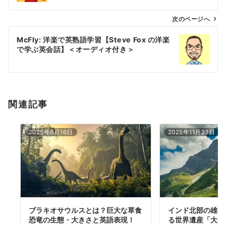
ビ
ゲ
次のページへ
ー
McFly: 洋楽で英熟語学習【Steve Fox の洋楽
シ
で学ぶ英会話】＜オーディオ付き＞
ョ
ン
関連記事
2025年8月16日
2025年11月23日
ブラキオサウルスとは？巨大な草食
インド北部の雄大
恐竜の生態・大きさと英語表現！
る世界遺産「大ヒ