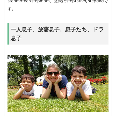
stepmother/stepmom、父親はstepfather/stepdadで
す。
一人息子、放蕩息子、息子たち、ドラ
息子