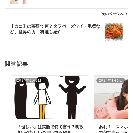
ビ
ゲ
次のページへ
ー
【カニ】は英語で何？タラバ・ズワイ・毛蟹な
シ
ど。世界のカニ料理も紹介！
ョ
ン
関連記事
2024年3月8日
2024年1月5日
「怪しい」は英語で何て言う？胡散
あれ？「スマホ」
臭いや妖しいの言い方も紹介
で何て言ったら通