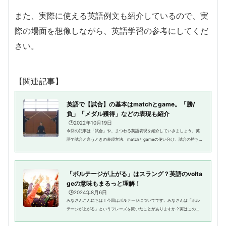
また、実際に使える英語例文も紹介しているので、実
際の場面を想像しながら、英語学習の参考にしてくだ
さい。
【関連記事】
英語で【試合】の基本はmatchとgame。「勝/
負」「メダル獲得」などの表現も紹介
🕒️2022年10月19日
今回の記事は「試合」や、まつわる英語表現を紹介していきましょう。英
語で試合と言うときの表現方法、matchとgameの使い分け、試合の勝ち負
けから応援する側が使えるフレーズまで色々紹介します。試合や試合を使
った表現を学べば「今度、バスケ...
「ボルテージが上がる」はスラング？英語のvolta
geの意味もまるっと理解！
🕒️2024年8月6日
みなさんこんにちは！今回はボルテージについてです。みなさんは「ボル
テージが上がる」というフレーズを聞いたことがありますか？実はこのフ
レーズ、スラングなのです。本記事では、「ボルテージ」という言葉を中