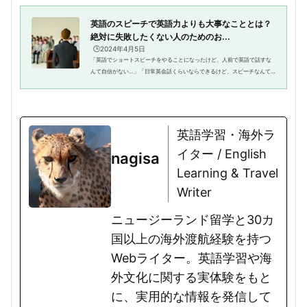
心に、スラングの表現も含め、...
英語のスピーチで英語力よりも大事なこととは？
絶対に失敗したくない人のためのお...
🕒️2024年4月5日
「英語でショートスピーチをやることになったけど、人前で英語で話すな
んて自信がない…」「日常英会話くらいならできるけど、スピーチなんて
やったことない…」そんな悩みをお持ちではないでしょうか？確かに、人
前でスピーチを行うこと自体、得...
英語学習・海外ラ
イター / English
nagisa
Learning & Travel
Writer
ニュージーランド留学と30カ
国以上の海外渡航経験を持つ
Webライター。英語学習や海
外文化に関する実体験をもと
に、実用的な情報を発信して