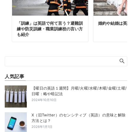
「訓練」は英語で何て言う？避難訓
婚約や結婚は英語
練や防災訓練・職業訓練校の言い方
も紹介
人気記事
【曜日の英語１週間】月曜/火曜/水曜/木曜/金曜/土曜/
日曜：略や暗記法
2024年10月10日
X（旧Twitter）のセンシティブ（英語）の意味と解除
方法とは？
2026年1月1日