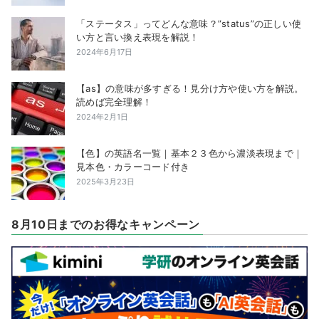
「ステータス」ってどんな意味？”status”の正しい使
い方と言い換え表現を解説！
2024年6月17日
【as】の意味が多すぎる！見分け方や使い方を解説。
読めば完全理解！
2024年2月1日
【色】の英語名一覧｜基本２３色から濃淡表現まで｜
見本色・カラーコード付き
2025年3月23日
8月10日までのお得なキャンペーン