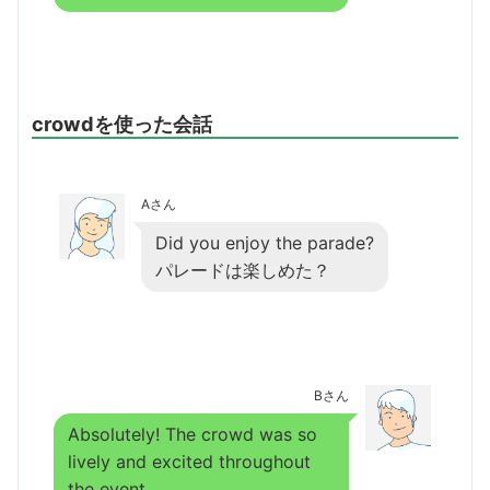
crowdを使った会話
Aさん
Did you enjoy the parade?
パレードは楽しめた？
Bさん
Absolutely! The crowd was so
lively and excited throughout
the event.