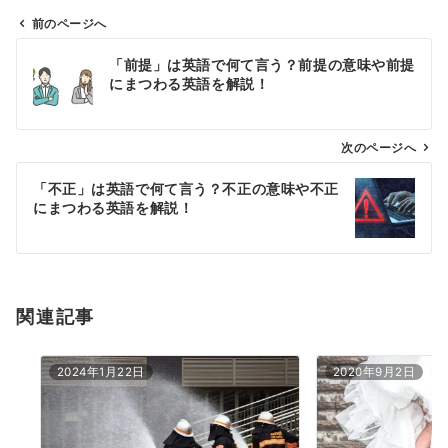
前のページへ
投
「前提」は英語で何て言う？前提の意味や前提
稿
にまつわる英語を解説！
ナ
ビ
ゲ
次のページへ
ー
「不正」は英語で何て言う？不正の意味や不正
シ
にまつわる英語を解説！
ョ
ン
関連記事
2024年1月22日
2020年9月2日