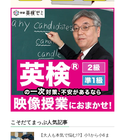
こそだてまっぷ人気記事
【大人も本気で悩む!?】小1から小6ま