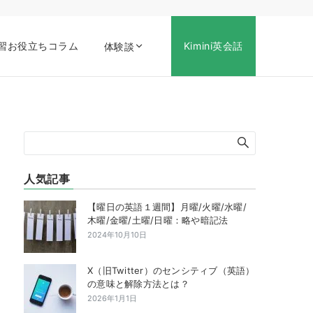
習お役立ちコラム
Kimini英会話
体験談
人気記事
【曜日の英語１週間】月曜/火曜/水曜/
木曜/金曜/土曜/日曜：略や暗記法
2024年10月10日
X（旧Twitter）のセンシティブ（英語）
の意味と解除方法とは？
2026年1月1日