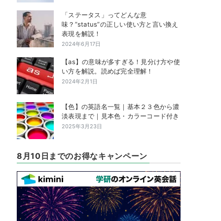
「ステータス」ってどんな意
味？”status”の正しい使い方と言い換え
表現を解説！
2024年6月17日
【as】の意味が多すぎる！見分け方や使
い方を解説。読めば完全理解！
2024年2月1日
【色】の英語名一覧｜基本２３色から濃
淡表現まで｜見本色・カラーコード付き
2025年3月23日
8月10日までのお得なキャンペーン