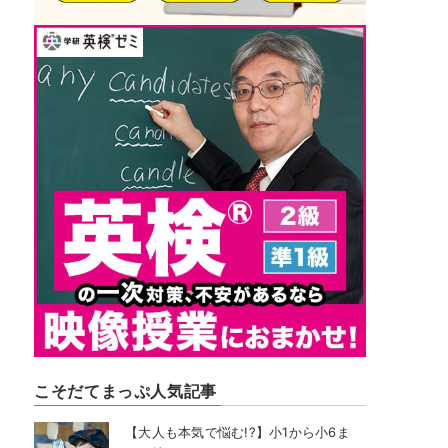
こそだてまっぷ人気記事
【大人も本気で悩む!?】小1から小6ま