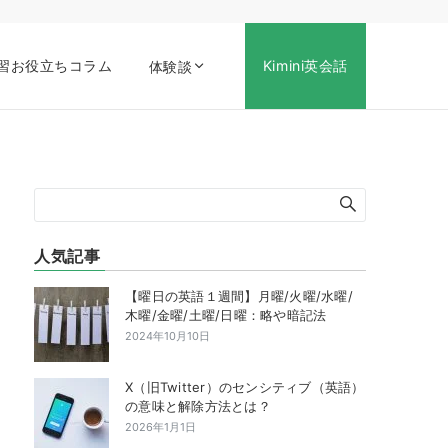
習お役立ちコラム
Kimini英会話
体験談
人気記事
【曜日の英語１週間】月曜/火曜/水曜/
木曜/金曜/土曜/日曜：略や暗記法
2024年10月10日
X（旧Twitter）のセンシティブ（英語）
の意味と解除方法とは？
2026年1月1日