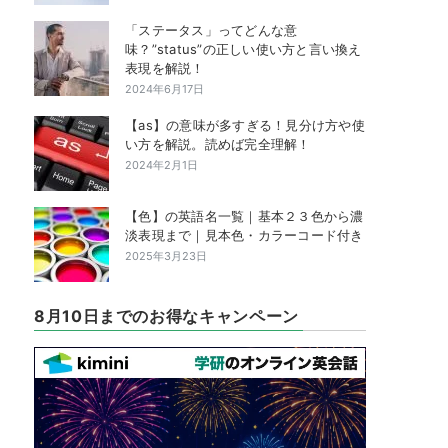
「ステータス」ってどんな意
味？”status”の正しい使い方と言い換え
表現を解説！
2024年6月17日
【as】の意味が多すぎる！見分け方や使
い方を解説。読めば完全理解！
2024年2月1日
【色】の英語名一覧｜基本２３色から濃
淡表現まで｜見本色・カラーコード付き
2025年3月23日
8月10日までのお得なキャンペーン