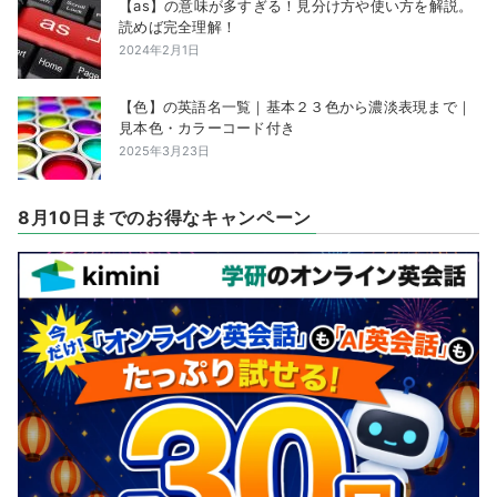
【as】の意味が多すぎる！見分け方や使い方を解説。
読めば完全理解！
2024年2月1日
【色】の英語名一覧｜基本２３色から濃淡表現まで｜
見本色・カラーコード付き
2025年3月23日
8月10日までのお得なキャンペーン