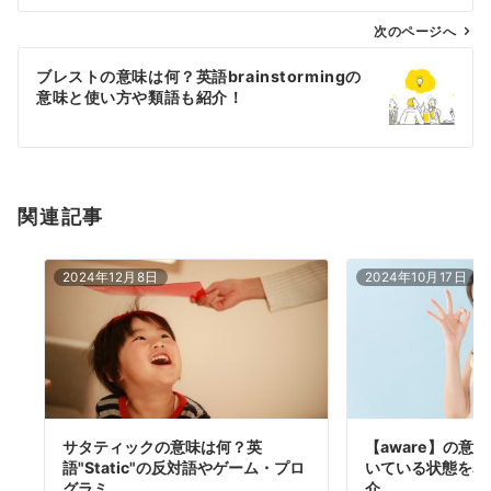
ビ
ゲ
次のページへ
ー
ブレストの意味は何？英語brainstormingの
シ
意味と使い方や類語も紹介！
ョ
ン
関連記事
2024年12月8日
2024年10月17日
サタティックの意味は何？英
【aware】の意
語"Static"の反対語やゲーム・プロ
いている状態を表
グラミ…
介