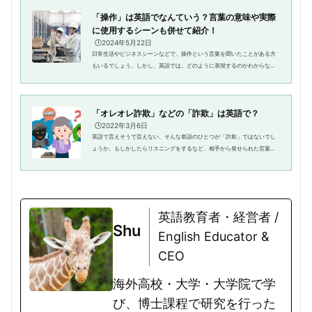
「操作」は英語でなんていう？言葉の意味や実際
に使用するシーンも併せて紹介！
🕒️2024年5月22日
日常生活やビジネスシーンなどで、操作という言葉を聞いたことがある方
もいるでしょう。しかし、英語では、どのように表現するのかわからない
方も多いのではないでしょうか。そこで、今回は、操作の具体的な意味に
加え、操作を表す英語について...
「オレオレ詐欺」などの「詐欺」は英語で？
🕒️2022年3月6日
英語で言えそうで言えない、そんな単語のひとつが「詐欺」ではないでし
ょうか。もしかしたらリスニングをするなど、相手から発せられた言葉な
ら思い出すかもしれませんが、それでも自分発信で英語が喋れないと本当
の上達にはなりません。言えそ...
英語教育者・経営者 /
Shu
English Educator &
CEO
海外高校・大学・大学院で学
び、博士課程で研究を行った