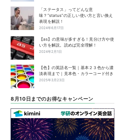
「ステータス」ってどんな意
味？”status”の正しい使い方と言い換え
表現を解説！
2024年6月17日
【as】の意味が多すぎる！見分け方や使
い方を解説。読めば完全理解！
2024年2月1日
【色】の英語名一覧｜基本２３色から濃
淡表現まで｜見本色・カラーコード付き
2025年3月23日
8月10日までのお得なキャンペーン