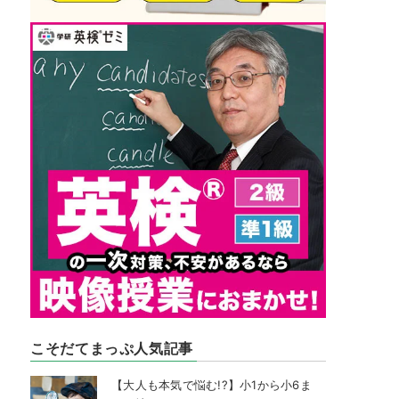
こそだてまっぷ人気記事
【大人も本気で悩む!?】小1から小6ま