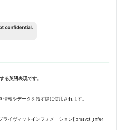
t confidential.
」を意味する英語表現です。
き情報やデータを指す際に使用されます。
ィットインフォメーション[ˈpraɪvɪt ˌɪnfər