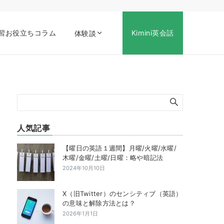
習お役立ちコラム
Kimini英会話
体験談
人気記事
【曜日の英語１週間】月曜/火曜/水曜/
木曜/金曜/土曜/日曜：略や暗記法
2024年10月10日
X（旧Twitter）のセンシティブ（英語）
の意味と解除方法とは？
2026年1月1日